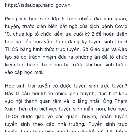
https://tsdaucap.hanoi.gov.vn.
Riêng với học sinh lớp 5 trên nhiều địa bàn quận,
huyện, trước diễn biến bất ngờ của dịch bệnh Covid
19, chưa kịp tổ chức kiểm tra cuối kỳ 2 để hoàn thiện
học bạ tiểu học vẫn được đăng ký tuyển sinh lớp 6
THCS bằng hình thức trực tuyến. Sở Giáo dục và Đào
tạo sẽ có trách nhiệm đưa ra phương án để tổ chức
kiểm tra, hoàn thiện học bạ trước khi học sinh bước
vào cấp học mới.
Học sinh trái tuyến có được tuyển sinh trực tuyến?
Đây là câu hỏi khiến nhiều phụ huynh, đặc biệt khu
vực nội thành quan tâm và lo lắng nhất. Ông Phạm
Xuân Tiến cho biết việc tuyển sinh mầm non, tiểu học,
THCS được giao về các quận, huyện, phân tuyến
tuyển sinh theo các nhà trường. Tuyển sinh trực
tuyến được thực hiện dựa trên việc kết nối hệ thống