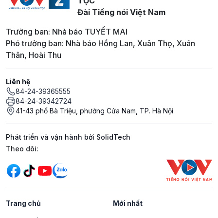
TỘC
Đài Tiếng nói Việt Nam
Trưởng ban: Nhà báo TUYẾT MAI
Phó trưởng ban: Nhà báo Hồng Lan, Xuân Thọ, Xuân
Thân, Hoài Thu
Liên hệ
84-24-39365555
84-24-39342724
41-43 phố Bà Triệu, phường Cửa Nam, TP. Hà Nội
Phát triển và vận hành bởi SolidTech
Mạng xã hội
Theo dõi:
Trang chủ
Mới nhất