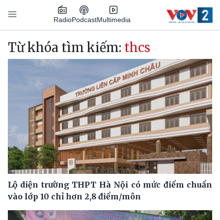
Nhảy đến nội dung
Podcast
Radio
Multimedia
Main navigation
Từ khóa tìm kiếm:
thcs
Lộ diện trường THPT Hà Nội có mức điểm chuẩn
vào lớp 10 chỉ hơn 2,8 điểm/môn