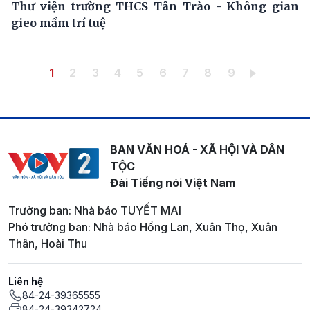
Thư viện trường THCS Tân Trào - Không gian
gieo mầm trí tuệ
Pagination
Trang hiện thời
Trang
Trang
Trang
Trang
Trang
Trang
Trang
Trang
1
2
3
4
5
6
7
8
9
BAN VĂN HOÁ - XÃ HỘI VÀ DÂN
TỘC
Đài Tiếng nói Việt Nam
Trưởng ban: Nhà báo TUYẾT MAI
Phó trưởng ban: Nhà báo Hồng Lan, Xuân Thọ, Xuân
Thân, Hoài Thu
Liên hệ
84-24-39365555
84-24-39342724