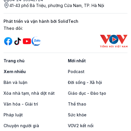
41-43 phố Bà Triệu, phường Cửa Nam, TP. Hà Nội
Phát triển và vận hành bởi SolidTech
Mạng xã hội
Theo dõi:
Trang chủ
Mới nhất
Xem nhiều
Podcast
Bàn và luận
Đời sống - Xã hội
Xóa nhà tạm, nhà dột nát
Giáo dục - Đào tạo
Văn hóa - Giải trí
Thể thao
Pháp luật
Sức khỏe
Chuyện người già
VOV2 kết nối