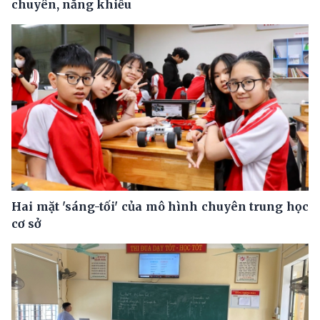
chuyên, năng khiếu
Hai mặt 'sáng-tối' của mô hình chuyên trung học
cơ sở