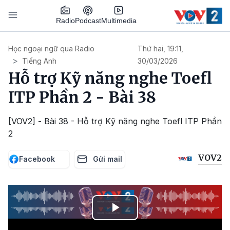
Nhảy đến nội dung
Podcast
Radio
Multimedia
Main navigation
Học ngoại ngữ qua Radio
Thứ hai, 19:11,
Tiếng Anh
30/03/2026
Hỗ trợ Kỹ năng nghe Toefl
ITP Phần 2 - Bài 38
[VOV2] - Bài 38 - Hỗ trợ Kỹ năng nghe Toefl ITP Phần
2
VOV2
Facebook
Gửi mail
Play