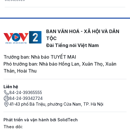
BAN VĂN HOÁ - XÃ HỘI VÀ DÂN
TỘC
Đài Tiếng nói Việt Nam
Trưởng ban: Nhà báo TUYẾT MAI
Phó trưởng ban: Nhà báo Hồng Lan, Xuân Thọ, Xuân
Thân, Hoài Thu
Liên hệ
84-24-39365555
84-24-39342724
41-43 phố Bà Triệu, phường Cửa Nam, TP. Hà Nội
Phát triển và vận hành bởi SolidTech
Mạng xã hội
Theo dõi: