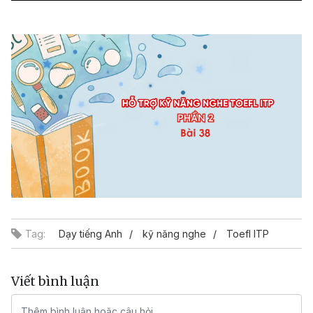
Video
Tag:
Dạy tiếng Anh
kỹ năng nghe
Toefl ITP
Viết bình luận