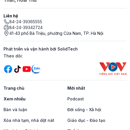
Thân, Hoài Thu
Liên hệ
84-24-39365555
84-24-39342724
41-43 phố Bà Triệu, phường Cửa Nam, TP. Hà Nội
Phát triển và vận hành bởi SolidTech
Mạng xã hội
Theo dõi:
Trang chủ
Mới nhất
Xem nhiều
Podcast
Bàn và luận
Đời sống - Xã hội
Xóa nhà tạm, nhà dột nát
Giáo dục - Đào tạo