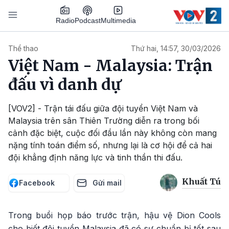
Nhảy đến nội dung
Podcast
Radio
Multimedia
Main navigation
Thể thao
Thứ hai, 14:57, 30/03/2026
Việt Nam - Malaysia: Trận
đấu vì danh dự
[VOV2] - Trận tái đấu giữa đội tuyển Việt Nam và
Malaysia trên sân Thiên Trường diễn ra trong bối
cảnh đặc biệt, cuộc đối đầu lần này không còn mang
nặng tính toán điểm số, nhưng lại là cơ hội để cả hai
đội khẳng định năng lực và tinh thần thi đấu.
Khuất Tú
Facebook
Gửi mail
Trong buổi họp báo trước trận, hậu vệ Dion Cools
cho biết đội tuyển Malaysia đã có sự chuẩn bị tốt sau