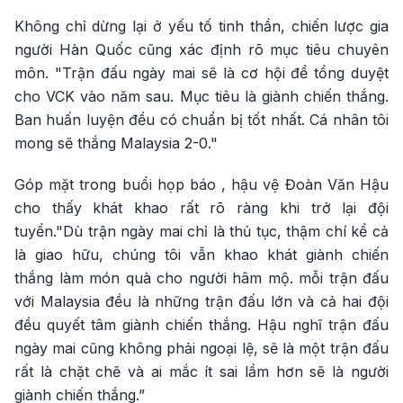
Không chỉ dừng lại ở yếu tố tinh thần, chiến lược gia
người Hàn Quốc cũng xác định rõ mục tiêu chuyên
môn. "Trận đấu ngày mai sẽ là cơ hội để tổng duyệt
cho VCK vào năm sau. Mục tiêu là giành chiến thắng.
Ban huấn luyện đều có chuẩn bị tốt nhất. Cá nhân tôi
mong sẽ thắng Malaysia 2-0."
Góp mặt trong buổi họp báo , hậu vệ Đoàn Văn Hậu
cho thấy khát khao rất rõ ràng khi trở lại đội
tuyển."Dù trận ngày mai chỉ là thủ tục, thậm chí kể cả
là giao hữu, chúng tôi vẫn khao khát giành chiến
thắng làm món quà cho người hâm mộ. mỗi trận đấu
với Malaysia đều là những trận đấu lớn và cả hai đội
đều quyết tâm giành chiến thắng. Hậu nghĩ trận đấu
ngày mai cũng không phải ngoại lệ, sẽ là một trận đấu
rất là chặt chẽ và ai mắc ít sai lầm hơn sẽ là người
giành chiến thắng.”