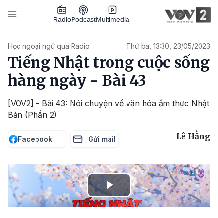
Nhảy đến nội dung
Podcast
Radio
Multimedia
Main navigation
Học ngoại ngữ qua Radio
Thứ ba, 13:30, 23/05/2023
Tiếng Nhật trong cuộc sống
hàng ngày - Bài 43
[VOV2] - Bài 43: Nói chuyện về văn hóa ẩm thực Nhật
Bản (Phần 2)
Lê Hằng
Facebook
Gửi mail
Play