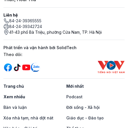
Liên hệ
84-24-39365555
84-24-39342724
41-43 phố Bà Triệu, phường Cửa Nam, TP. Hà Nội
Phát triển và vận hành bởi SolidTech
Mạng xã hội
Theo dõi:
Trang chủ
Mới nhất
Xem nhiều
Podcast
Bàn và luận
Đời sống - Xã hội
Xóa nhà tạm, nhà dột nát
Giáo dục - Đào tạo