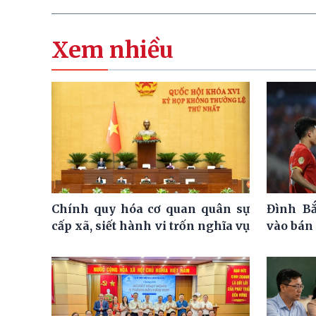
Xem nhiều
Chính quy hóa cơ quan quân sự
Đình Bắ
cấp xã, siết hành vi trốn nghĩa vụ
vào bán 