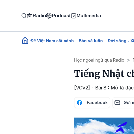
Nhảy đến nội dung
Radio
Podcast
Multimedia
Main navigation
Để Việt Nam cất cánh
Bàn và luận
Đời sống - X
Học ngoại ngữ qua Radio
Tiếng Nhật ch
[VOV2] - Bài 8 : Mô tả đặ
Facebook
Gửi 