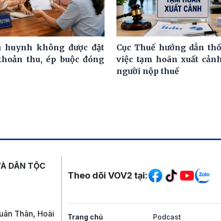
ụ huynh không được đặt
Cục Thuế hướng dẫn th
khoản thu, ép buộc đóng
việc tạm hoãn xuất cảnh
người nộp thuế
Mạng xã hội
VÀ DÂN TỘC
Theo dõi VOV2 tại:
uân Thân, Hoài
Trang chủ
Podcast