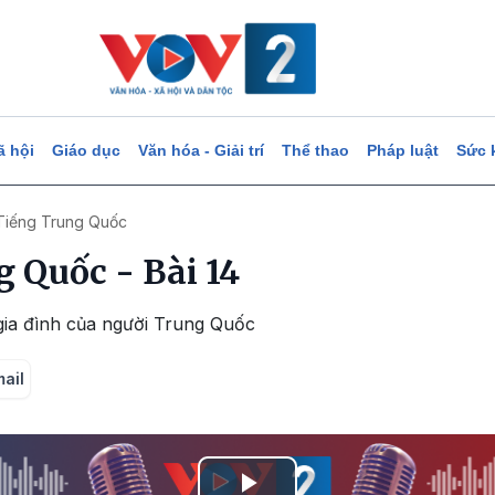
ã hội
Giáo dục
Văn hóa - Giải trí
Thể thao
Pháp luật
Sức 
Tiếng Trung Quốc
g Quốc - Bài 14
gia đình của người Trung Quốc
mail