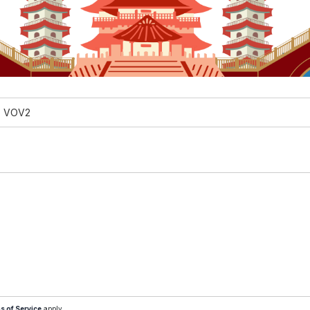
VOV2
s of Service
apply.