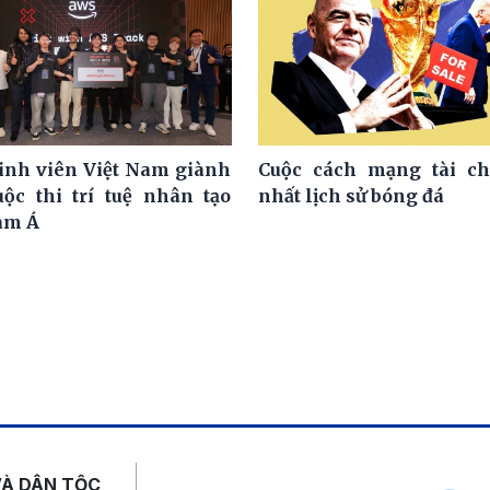
nh viên Việt Nam giành
Cuộc cách mạng tài ch
uộc thi trí tuệ nhân tạo
nhất lịch sử bóng đá
am Á
Mạng xã hội
VÀ DÂN TỘC