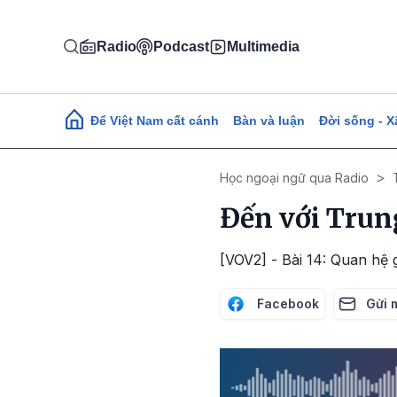
Nhảy đến nội dung
Radio
Podcast
Multimedia
Main navigation
Để Việt Nam cất cánh
Bàn và luận
Đời sống - X
Học ngoại ngữ qua Radio
Đến với Trun
[VOV2] - Bài 14: Quan hệ 
Facebook
Gửi 