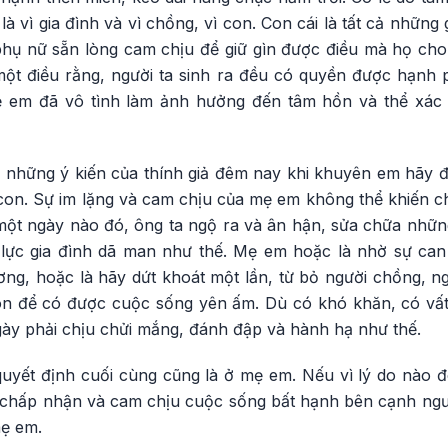
à vì gia đình và vì chồng, vì con. Con cái là tất cả những 
 phụ nữ sẵn lòng cam chịu để giữ gìn được điều mà họ cho
t điều rằng, người ta sinh ra đều có quyền được hạnh 
ẹ em đã vô tình làm ảnh hưởng đến tâm hồn và thể xác
ới những ý kiến của thính giả đêm nay khi khuyên em hãy 
con. Sự im lặng và cam chịu của mẹ em không thể khiến c
ột ngày nào đó, ông ta ngộ ra và ân hận, sửa chữa những
 lực gia đình dã man như thế. Mẹ em hoặc là nhờ sự can 
ơng, hoặc là hãy dứt khoát một lần, từ bỏ người chồng, 
con để có được cuộc sống yên ấm. Dù có khó khăn, có vấ
y phải chịu chửi mắng, đánh đập và hành hạ như thế.
uyết định cuối cùng cũng là ở mẹ em. Nếu vì lý do nào đ
 chấp nhận và cam chịu cuộc sống bất hạnh bên cạnh ngư
mẹ em.