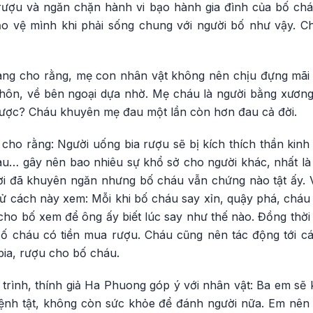
 rượu và ngăn chặn hành vi bạo hành gia đình của bố ch
ảo vệ mình khi phải sống chung với người bố như vậy. C
iang cho rằng, mẹ con nhân vật không nên chịu đựng mãi
hôn, về bên ngoại dựa nhờ. Mẹ cháu là người bằng xương
được? Cháu khuyên mẹ đau một lần còn hơn đau cả đời.
ho rằng: Người uống bia rượu sẽ bị kích thích thần kinh 
au… gây nên bao nhiêu sự khổ sở cho người khác, nhất là 
i đã khuyên ngăn nhưng bố cháu vẫn chứng nào tật ấy. Vì
ử cách này xem: Mỗi khi bố cháu say xỉn, quậy phá, cháu lấ
cho bố xem để ông ấy biết lúc say như thế nào. Đồng thời
bố cháu có tiền mua rượu. Cháu cũng nên tác động tới 
ia, rượu cho bố cháu.
rình, thính giả Ha Phuong góp ý với nhân vật: Ba em sẽ k
bệnh tật, không còn sức khỏe để đánh người nữa. Em nê