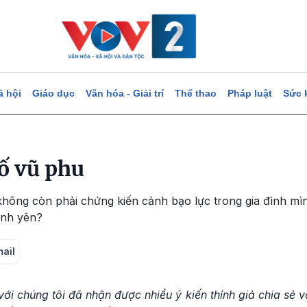
ã hội
Giáo dục
Văn hóa - Giải trí
Thể thao
Pháp luật
Sức 
ố vũ phu
không còn phải chứng kiến cảnh bạo lực trong gia đình mì
ình yên?
mail
với chúng tôi đã nhận được nhiều ý kiến thính giả chia sẻ v