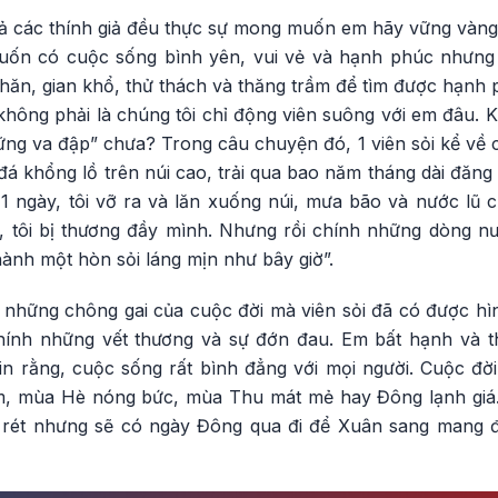
 cả các thính giả đều thực sự mong muốn em hãy vững vàng
muốn có cuộc sống bình yên, vui vẻ và hạnh phúc nhưng
hăn, gian khổ, thử thách và thăng trầm để tìm được hạnh p
không phải là chúng tôi chỉ động viên suông với em đâu. 
ng va đập” chưa? Trong câu chuyện đó, 1 viên sỏi kể về 
 đá khổng lồ trên núi cao, trải qua bao năm tháng dài đăng 
i 1 ngày, tôi vỡ ra và lăn xuống núi, mưa bão và nước lũ 
ộn, tôi bị thương đầy mình. Nhưng rồi chính những dòng n
thành một hòn sỏi láng mịn như bây giờ”.
 những chông gai của cuộc đời mà viên sỏi đã có được hìn
hính những vết thương và sự đớn đau. Em bất hạnh và th
in rằng, cuộc sống rất bình đẳng với mọi người. Cuộc đờ
, mùa Hè nóng bức, mùa Thu mát mẻ hay Đông lạnh giá.
á rét nhưng sẽ có ngày Đông qua đi để Xuân sang mang đ