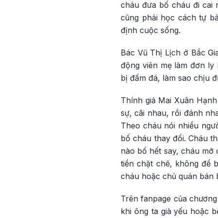
cháu đưa bố cháu đi cai
cũng phải học cách tự b
định cuộc sống.
Bác Vũ Thị Lịch ở Bắc G
động viên mẹ làm đơn ly 
bị đấm đá, làm sao chịu 
Thính giả Mai Xuân Hạnh c
sự, cãi nhau, rồi đánh nh
Theo cháu nói nhiều ngườ
bố cháu thay đổi. Cháu th
nào bố hết say, cháu mở 
tiền chặt chẽ, không để 
cháu hoặc chủ quán bán b
Trên fanpage của chương t
khi ông ta già yếu hoặc 