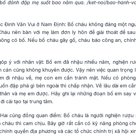
h bố đánh đập mẹ suốt bao năm qua.
/ket-noi/bao-hanh-v
bác Đinh Văn Vui ở Nam Định: Bố cháu không đáng một ng
háu nên bàn với mẹ làm đơn ly hôn để giải thoát để sau
hông có bố. Nếu bố cháu gây gổ, cháu báo công an, chín
góp ý với nhân vật: Bố em đã nhậu nhiều năm, nghiện r
cản cũng không khuyên được. Vậy nên việc quan trọng l
m đi nhậu về, mẹ con em cần tránh mặt. Nếu có phòng
ốn đập phá gì bên ngoài thì chấp nhận. Về lâu dài em cần
 thân và mẹ em được. Hãy ghi lại những đoạn bố em say về
i cải tạo tại trung tâm.
Hai cũng đồng quan điểm: Bố cháu là người nghiện rượu 
cháu thì cam chịu. Bây giờ rất cần có kỹ năng phòng ch
 chính quyền địa phương và các tổ chức chính trị xã hội xin