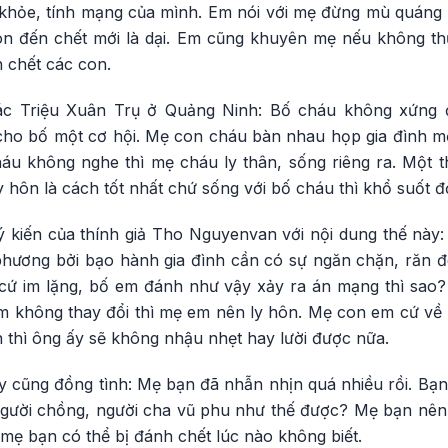
khỏe, tính mạng của mình. Em nói với mẹ đừng mù quáng nữ
đòn đến chết mới là dại. Em cũng khuyên mẹ nếu không t
 chết các con.
bác Triệu Xuân Trụ ở Quảng Ninh: Bố cháu không xứng 
ho bố một cơ hội. Mẹ con cháu bàn nhau họp gia đình mờ
áu không nghe thì mẹ cháu ly thân, sống riêng ra. Một t
y hôn là cách tốt nhất chứ sống với bố cháu thì khổ suốt đờ
 kiến của thính giả Tho Nguyenvan với nội dung thế nà
phương bởi bạo hành gia đình cần có sự ngăn chặn, răn đ
 cứ im lặng, bố em đánh như vậy xảy ra án mạng thì sao? 
 em không thay đổi thì mẹ em nên ly hôn. Mẹ con em cứ về
 thì ông ấy sẽ không nhậu nhẹt hay lười được nữa.
 cũng đồng tình: Mẹ bạn đã nhẫn nhịn quá nhiều rồi. Bạn
gười chồng, người cha vũ phu như thế được? Mẹ bạn nên 
mẹ bạn có thể bị đánh chết lúc nào không biết.