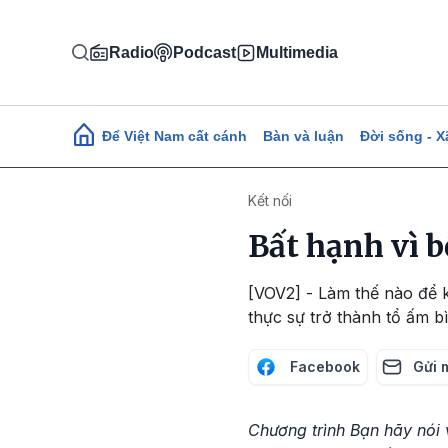
Nhảy đến nội dung
Radio
Podcast
Multimedia
Main navigation
Để Việt Nam cất cánh
Bàn và luận
Đời sống - X
Kết nối
Bất hạnh vì b
[VOV2] - Làm thế nào để 
thực sự trở thành tổ ấm b
Facebook
Gửi 
Chương trình Bạn hãy nói 