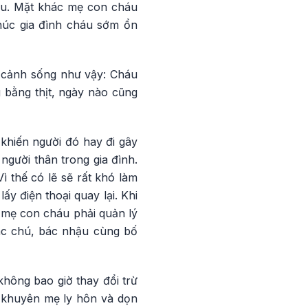
áu. Mặt khác mẹ con cháu
húc gia đình cháu sớm ổn
 cảnh sống như vậy: Cháu
 bằng thịt, ngày nào cũng
khiến người đó hay đi gây
người thân trong gia đình.
 thế có lẽ sẽ rất khó làm
y điện thoại quay lại. Khi
 mẹ con cháu phải quản lý
các chú, bác nhậu cùng bố
hông bao giờ thay đổi trừ
n khuyên mẹ ly hôn và dọn