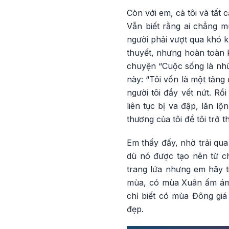
Còn với em, cả tôi và tất
Vẫn biết rằng ai chẳng 
người phải vượt qua khó k
thuyết, nhưng hoàn toàn 
chuyện “Cuộc sống là nhữ
này: “Tôi vốn là một tảng
người tôi đầy vết nứt. Rồ
liên tục bị va đập, lăn l
thương của tôi để tôi trở 
Em thấy đấy, nhờ trải qua
dù nó được tạo nên từ c
trang lứa nhưng em hãy t
mùa, có mùa Xuân ấm ám
chỉ biết có mùa Đông gi
đẹp.