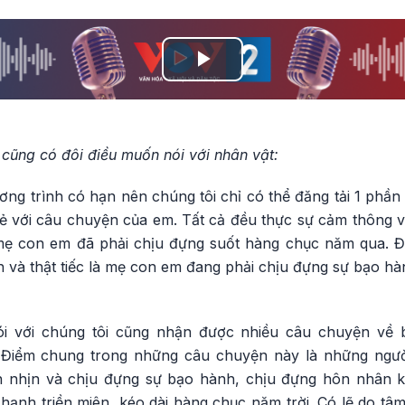
Play
Video
h cũng có đôi điều muốn nói với nhân vật:
ương trình có hạn nên chúng tôi chỉ có thể đăng tải 1 phần
 sẻ với câu chuyện của em. Tất cả đều thực sự cảm thông và
mẹ con em đã phải chịu đựng suốt hàng chục năm qua. Đ
 và thật tiếc là mẹ con em đang phải chịu đựng sự bạo hà
i với chúng tôi cũng nhận được nhiều câu chuyện về 
 Điểm chung trong những câu chuyện này là những ngư
n nhịn và chịu đựng sự bạo hành, chịu đựng hôn nhân
hạnh triền miên, kéo dài hàng chục năm trời. Có lẽ do tâ