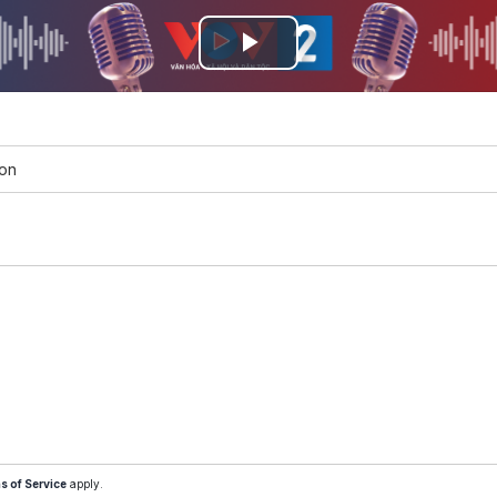
Play
Video
con
s of Service
apply.