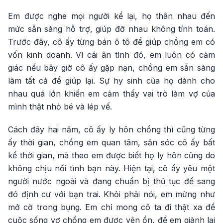
Em được nghe mọi người kể lại, họ thân nhau đến
mức sẵn sàng hỗ trợ, giúp đỡ nhau không tính toán.
Trước đây, cô ấy từng bán ô tô để giúp chồng em có
vốn kinh doanh. Vì cái ân tình đó, em luôn có cảm
giác nếu bây giờ cô ấy gặp nạn, chồng em sẵn sàng
làm tất cả để giúp lại. Sự hy sinh của họ dành cho
nhau quá lớn khiến em cảm thấy vai trò làm vợ của
mình thật nhỏ bé và lép vế.
Cách đây hai năm, cô ấy ly hôn chồng thì cũng từng
ấy thời gian, chồng em quan tâm, săn sóc cô ấy bất
kể thời gian, mà theo em được biết họ ly hôn cũng do
không chịu nổi tình bạn này. Hiện tại, cô ấy yêu một
người nước ngoài và đang chuẩn bị thủ tục để sang
đó định cư với bạn trai. Khỏi phải nói, em mừng như
mở cờ trong bụng. Em chỉ mong cô ta đi thật xa để
cuộc sống vợ chồng em được yên ổn, để em giành lại