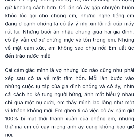
giữ khoảng cách hơn. Có lần cô ấy gặp chuyện buồn
khóc lóc gọi cho chồng em, nhưng nghe tiếng em
đang ở cạnh chồng là cô ấy ý nhị xin lỗi rồi cúp máy
rút lui. Những buổi ăn nhậu chung giữa hai gia đình,
cô ấy vẫn cư xử chừng mực và tôn trọng em. Nhưng
về mặt cảm xúc, em không sao chịu nổi! Em uất ức
đến trào nước mắt!
Cái cảm giác mình là vợ nhưng lúc nào cũng như phải
xếp sau cô ta về mặt tâm hồn. Mỗi lần bước vào
những cuộc tụ tập của gia đình chồng và cô ấy, nhìn
cái cách họ kẻ tung người hứng, ánh mắt hiểu ý nhau
chỉ qua một nụ cười, em thấy mình lạc lõng như một
vị khách không mời. Em ghen tị cả việc cô ấy nắm giữ
100% bí mật thời thanh xuân của chồng em, những
thứ mà em có cạy miệng anh ấy cũng không bao giờ
nói.