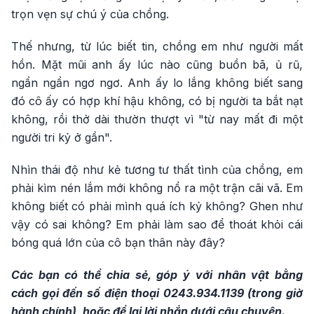
trọn vẹn sự chú ý của chồng.
Thế nhưng, từ lúc biết tin, chồng em như người mất
hồn. Mặt mũi anh ấy lúc nào cũng buồn bã, ủ rũ,
ngẩn ngẩn ngơ ngơ. Anh ấy lo lắng không biết sang
đó cô ấy có hợp khí hậu không, có bị người ta bắt nạt
không, rồi thở dài thườn thượt vì "từ nay mất đi một
người tri kỷ ở gần".
Nhìn thái độ như kẻ tương tư thất tình của chồng, em
phải kìm nén lắm mới không nổ ra một trận cãi vã. Em
không biết có phải mình quá ích kỷ không? Ghen như
vậy có sai không? Em phải làm sao để thoát khỏi cái
bóng quá lớn của cô bạn thân này đây?
Các bạn có thể chia sẻ, góp ý với nhân vật bằng
cách gọi đến số điện thoại 0243.934.1139 (trong giờ
hành chính), hoặc để lại lời nhắn dưới câu chuyện.