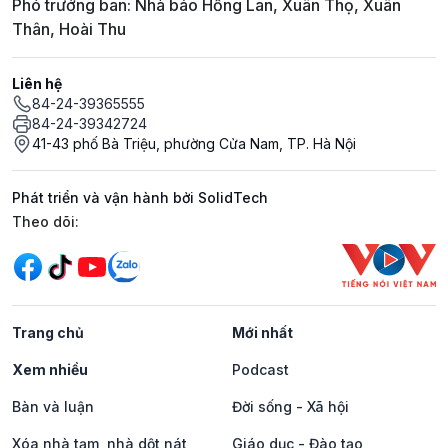
Phó trưởng ban: Nhà báo Hồng Lan, Xuân Thọ, Xuân
Thân, Hoài Thu
Liên hệ
84-24-39365555
84-24-39342724
41-43 phố Bà Triệu, phường Cửa Nam, TP. Hà Nội
Phát triển và vận hành bởi SolidTech
Mạng xã hội
Theo dõi:
Trang chủ
Mới nhất
Xem nhiều
Podcast
Bàn và luận
Đời sống - Xã hội
Xóa nhà tạm, nhà dột nát
Giáo dục - Đào tạo