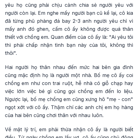
yêu họ cũng phải chịu cảnh chia sẻ người yêu với
người còn lại. Em nghe mấy người bạn cũ kể lại, cô kia
đã từng phũ phàng đá bay 2-3 anh người yêu chỉ vì
mấy anh đó ghen, cấm cô ấy không được quá thân
thiết với chồng em. Quan điểm của cô ấy là: "Ai yêu tôi
thì phải chấp nhận tình bạn này của tôi, không thì
thôi".
Hai người họ thân nhau đến mức hai bên gia đình
cũng mặc định họ là người một nhà. Bố mẹ cô ấy coi
chồng em như con trai ruột, hễ nhà có giỗ chạp hay
việc lớn việc bé gì cũng gọi chồng em đến lo liệu.
Ngược lại, bố mẹ chồng em cũng xưng hô "mẹ - con"
ngọt xớt với cô ấy. Thậm chí các anh chị em họ hàng
của hai bên cũng chơi thân với nhau luôn.
Về mặt lý trí, em phải thừa nhận cô ấy là người biết
điều. Từ ngày chồng em lấy vợ, cô ấy cũng chủ động