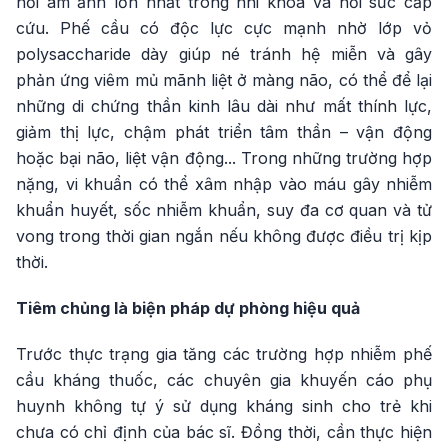
nỗi ám ảnh lớn nhất trong nhi khoa và hồi sức cấp
cứu. Phế cầu có độc lực cực mạnh nhờ lớp vỏ
polysaccharide dày giúp né tránh hệ miễn và gây
phản ứng viêm mủ mãnh liệt ở màng não, có thể để lại
những di chứng thần kinh lâu dài như mất thính lực,
giảm thị lực, chậm phát triển tâm thần – vận động
hoặc bại não, liệt vận động... Trong những trường hợp
nặng, vi khuẩn có thể xâm nhập vào máu gây nhiễm
khuẩn huyết, sốc nhiễm khuẩn, suy đa cơ quan và tử
vong trong thời gian ngắn nếu không được điều trị kịp
thời.
Tiêm chủng là biện pháp dự phòng hiệu quả
Trước thực trạng gia tăng các trường hợp nhiễm phế
cầu kháng thuốc, các chuyên gia khuyến cáo phụ
huynh không tự ý sử dụng kháng sinh cho trẻ khi
chưa có chỉ định của bác sĩ. Đồng thời, cần thực hiện