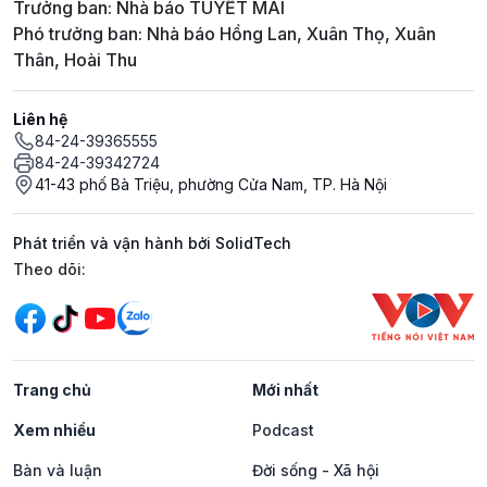
Trưởng ban: Nhà báo TUYẾT MAI
Phó trưởng ban: Nhà báo Hồng Lan, Xuân Thọ, Xuân
Thân, Hoài Thu
Liên hệ
84-24-39365555
84-24-39342724
41-43 phố Bà Triệu, phường Cửa Nam, TP. Hà Nội
Phát triển và vận hành bởi SolidTech
Mạng xã hội
Theo dõi:
Trang chủ
Mới nhất
Xem nhiều
Podcast
Bàn và luận
Đời sống - Xã hội