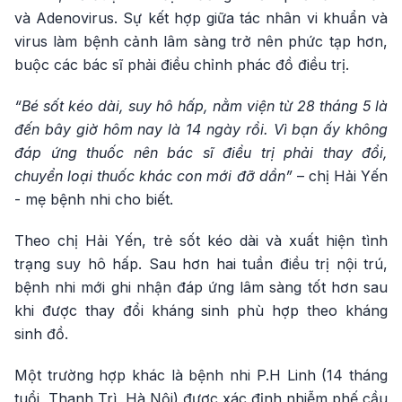
và Adenovirus. Sự kết hợp giữa tác nhân vi khuẩn và
virus làm bệnh cảnh lâm sàng trở nên phức tạp hơn,
buộc các bác sĩ phải điều chỉnh phác đồ điều trị.
“Bé sốt kéo dài, suy hô hấp, nằm viện từ 28 tháng 5 là
đến bây giờ hôm nay là 14 ngày rồi. Vì bạn ấy không
đáp ứng thuốc nên bác sĩ điều trị phải thay đổi,
chuyển loại thuốc khác con mới đỡ dần”
– chị Hải Yến
- mẹ bệnh nhi cho biết.
Theo chị Hải Yến, trẻ sốt kéo dài và xuất hiện tình
trạng suy hô hấp. Sau hơn hai tuần điều trị nội trú,
bệnh nhi mới ghi nhận đáp ứng lâm sàng tốt hơn sau
khi được thay đổi kháng sinh phù hợp theo kháng
sinh đồ.
Một trường hợp khác là bệnh nhi P.H Linh (14 tháng
tuổi, Thanh Trì, Hà Nội) được xác định nhiễm phế cầu