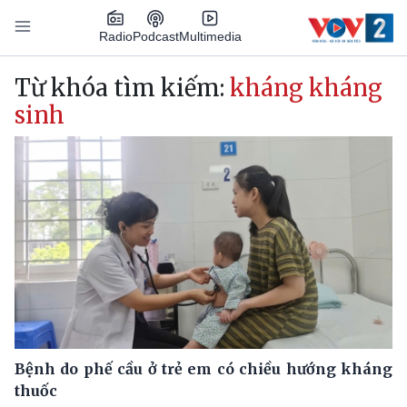
Nhảy đến nội dung
Podcast
Radio
Multimedia
Main navigation
Từ khóa tìm kiếm:
kháng kháng
sinh
Bệnh do phế cầu ở trẻ em có chiều hướng kháng
thuốc