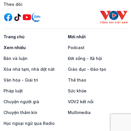
Mạng xã hội
Theo dõi:
Trang chủ
Mới nhất
Xem nhiều
Podcast
Bàn và luận
Đời sống - Xã hội
Xóa nhà tạm, nhà dột nát
Giáo dục - Đào tạo
Văn hóa - Giải trí
Thể thao
Pháp luật
Sức khỏe
Chuyện người già
VOV2 kết nối
Chuyện thầm kín
Multimedia
Học ngoại ngữ qua Radio