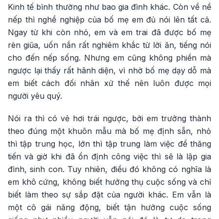
Kinh tế bình thường như bao gia đình khác. Còn về nề
nếp thì nghề nghiệp của bố mẹ em đủ nói lên tất cả.
Ngay từ khi còn nhỏ, em và em trai đã được bố mẹ
rèn giũa, uốn nắn rất nghiêm khắc từ lời ăn, tiếng nói
cho đến nếp sống. Nhưng em cũng không phiền mà
ngược lại thấy rất hãnh diện, vì nhờ bố mẹ dạy dỗ mà
em biết cách đối nhân xử thế nên luôn được mọi
người yêu quý.
Nói ra thì có vẻ hơi trái ngược, bởi em trưởng thành
theo đúng một khuôn mẫu mà bố mẹ định sẵn, nhỏ
thì tập trung học, lớn thì tập trung làm việc để thăng
tiến và giờ khi đã ổn định công việc thì sẽ là lập gia
đình, sinh con. Tuy nhiên, điều đó không có nghĩa là
em khô cứng, không biết hưởng thụ cuộc sống và chỉ
biết làm theo sự sắp đặt của người khác. Em vẫn là
một cô gái năng động, biết tận hưởng cuộc sống