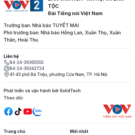
TỘC
Đài Tiếng nói Việt Nam
Trưởng ban: Nhà báo TUYẾT MAI
Phó trưởng ban: Nhà báo Hồng Lan, Xuân Thọ, Xuân
Thân, Hoài Thu
Liên hệ
84-24-39365555
84-24-39342724
41-43 phố Bà Triệu, phường Cửa Nam, TP. Hà Nội
Phát triển và vận hành bởi SolidTech
Mạng xã hội
Theo dõi:
Trang chủ
Mới nhất