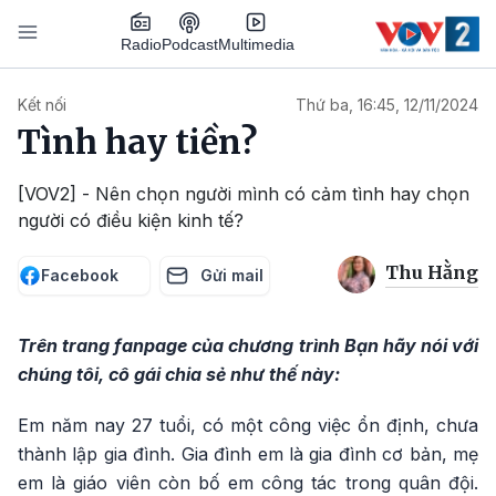
Nhảy đến nội dung
Podcast
Radio
Multimedia
Main navigation
Kết nối
Thứ ba, 16:45, 12/11/2024
Tình hay tiền?
[VOV2] - Nên chọn người mình có cảm tình hay chọn
người có điều kiện kinh tế?
Thu Hằng
Facebook
Gửi mail
Trên trang fanpage của chương trình Bạn hãy nói với
chúng tôi, cô gái chia sẻ như thế này:
Em năm nay 27 tuổi, có một công việc ổn định, chưa
thành lập gia đình. Gia đình em là gia đình cơ bản, mẹ
em là giáo viên còn bố em công tác trong quân đội.