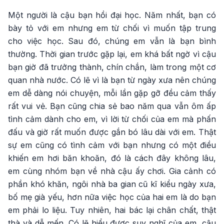
Một người là cậu bạn hồi đại học. Năm nhất, bạn có
bày tỏ với em nhưng em từ chối vì muốn tập trung
cho việc học. Sau đó, chúng em vẫn là bạn bình
thường. Thời gian trước gặp lại, em khá bất ngờ vì cậu
bạn giờ đã trưởng thành, chín chắn, làm trong một cơ
quan nhà nước. Có lẽ vì là bạn từ ngày xưa nên chúng
em dễ dàng nói chuyện, mỗi lần gặp gỡ đều cảm thấy
rất vui vẻ. Bạn cũng chia sẻ bao năm qua vẫn ôm ấp
tình cảm dành cho em, vì lời từ chối của em mà phấn
đấu và giờ rất muốn được gắn bó lâu dài với em. Thật
sự em cũng có tình cảm với bạn nhưng có một điều
khiến em hơi băn khoăn, đó là cách đây không lâu,
em cùng nhóm bạn về nhà cậu ấy chơi. Gia cảnh có
phần khó khăn, ngôi nhà ba gian cũ kĩ kiểu ngày xưa,
bố mẹ già yếu, hơn nữa việc học của hai em là do bạn
em phải lo liệu. Tuy nhiên, hai bác lại chân chất, thật
thà và dễ mến. Có lẽ hiểu được suy nghĩ của em, cậu