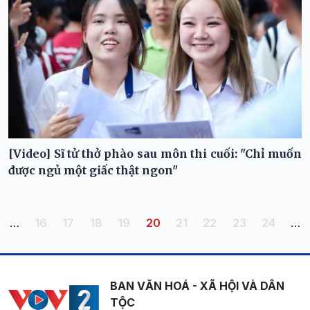
[Video] Sĩ tử thở phào sau môn thi cuối: "Chỉ muốn
được ngủ một giấc thật ngon"
Pagination
Trang
Trang
Trang
Trang
Trang hiện thời
Trang
Trang
Trang
Trang
…
16
17
18
19
20
21
22
23
24
…
BAN VĂN HOÁ - XÃ HỘI VÀ DÂN
TỘC