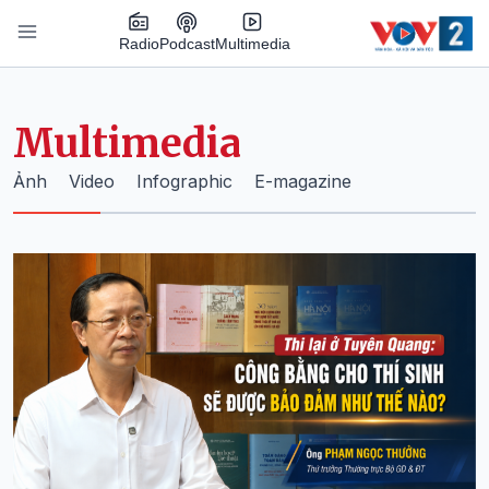
Nhảy đến nội dung
Podcast
Radio
Multimedia
Main navigation
Multimedia
Ảnh
Video
Infographic
E-magazine