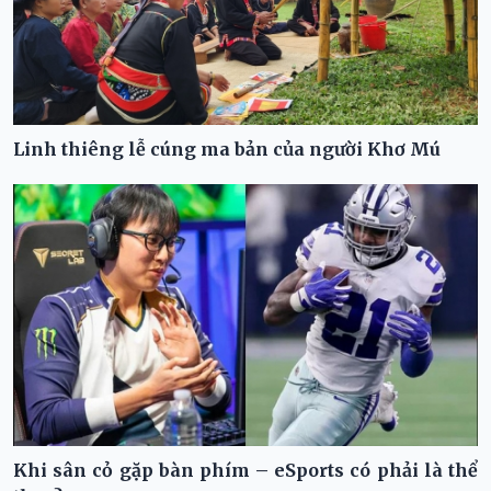
Linh thiêng lễ cúng ma bản của người Khơ Mú
Khi sân cỏ gặp bàn phím – eSports có phải là thể