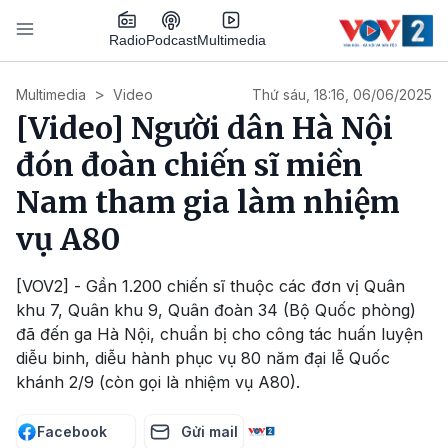
Nhảy đến nội dung
Podcast
Radio
Multimedia
Main navigation
Multimedia
Video
Thứ sáu, 18:16, 06/06/2025
[Video] Người dân Hà Nội
đón đoàn chiến sĩ miền
Nam tham gia làm nhiệm
vụ A80
[VOV2] - Gần 1.200 chiến sĩ thuộc các đơn vị Quân
khu 7, Quân khu 9, Quân đoàn 34 (Bộ Quốc phòng)
đã đến ga Hà Nội, chuẩn bị cho công tác huấn luyện
diễu binh, diễu hành phục vụ 80 năm đại lễ Quốc
khánh 2/9 (còn gọi là nhiệm vụ A80).
Facebook
Gửi mail