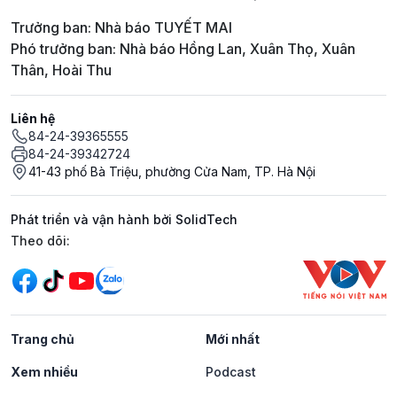
Trưởng ban: Nhà báo TUYẾT MAI
Phó trưởng ban: Nhà báo Hồng Lan, Xuân Thọ, Xuân
Thân, Hoài Thu
Liên hệ
84-24-39365555
84-24-39342724
41-43 phố Bà Triệu, phường Cửa Nam, TP. Hà Nội
Phát triển và vận hành bởi SolidTech
Mạng xã hội
Theo dõi:
Trang chủ
Mới nhất
Xem nhiều
Podcast