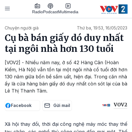
Nhảy đến nội dung
Podcast
Radio
Multimedia
Main navigation
Chuyện người già
Thứ ba, 19:53, 16/05/2023
Cụ bà bán giấy dó duy nhất
tại ngôi nhà hơn 130 tuổi
[VOV2] - Nhiều năm nay, ở số 42 Hàng Cân (Hoàn
Kiếm, Hà Nội) vẫn tồn tại một ngôi nhà cổ tuổi đời hơn
130 năm giữa bốn bề sầm uất, hiện đại. Trong căn nhà
ấy là cửa hàng bán giấy dó duy nhất còn sót lại của bà
Lê Thị Thanh Tâm.
VOV2
Facebook
Gửi mail
Xã hội thay đổi, thời đại công nghệ máy móc thay thế
tay chân, các nghề thủ công cũng dần mai một. Thế