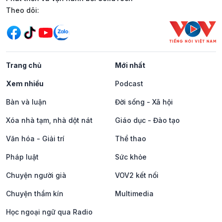
Mạng xã hội
Theo dõi:
Trang chủ
Mới nhất
Xem nhiều
Podcast
Bàn và luận
Đời sống - Xã hội
Xóa nhà tạm, nhà dột nát
Giáo dục - Đào tạo
Văn hóa - Giải trí
Thể thao
Pháp luật
Sức khỏe
Chuyện người già
VOV2 kết nối
Chuyện thầm kín
Multimedia
Học ngoại ngữ qua Radio