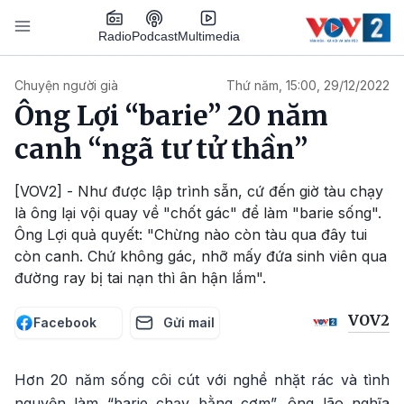
Nhảy đến nội dung
Podcast
Radio
Multimedia
Main navigation
Chuyện người già
Thứ năm, 15:00, 29/12/2022
Ông Lợi “barie” 20 năm
canh “ngã tư tử thần”
[VOV2] - Như được lập trình sẵn, cứ đến giờ tàu chạy
là ông lại vội quay về "chốt gác" để làm "barie sống".
Ông Lợi quả quyết: "Chừng nào còn tàu qua đây tui
còn canh. Chứ không gác, nhỡ mấy đứa sinh viên qua
đường ray bị tai nạn thì ân hận lắm".
VOV2
Facebook
Gửi mail
Hơn 20 năm sống côi cút với nghề nhặt rác và tình
nguyện làm “barie chạy bằng cơm”, ông lão nghĩa