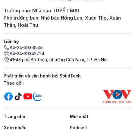
Trưởng ban: Nhà báo TUYẾT MAI
Phó trưởng ban: Nhà báo Hồng Lan, Xuân Thọ, Xuân
Thân, Hoài Thu
Liên hệ
84-24-39365555
84-24-39342724
41-43 phố Bà Triệu, phường Cửa Nam, TP. Hà Nội
Phát triển và vận hành bởi SolidTech
Mạng xã hội
Theo dõi:
Trang chủ
Mới nhất
Xem nhiều
Podcast