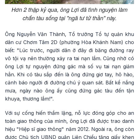
Hơn 2 thập kỷ qua, ông Lợi đã tình nguyện làm
chắn tàu sống tại "ngã tư tử thần" này.
Ông Nguyễn Văn Thành, Tổ trưởng Tổ tự quản khu
dân cư Chơm Tâm 2D (phường Hòa Khánh Nam) cho
biết: "Lúc trước, người dân ở đây đi băng đường ray
vô tội vạ nên thường xảy ra tai nạn lắm. Cũng nhờ có
ông Lợi tự nguyện đứng gác mà số vụ tai nạn giảm
hẳn. Khi có tàu sắp đến là ông đứng giơ tay, hô hào,
cảnh báo người đi đường chú ý quan sát. Bất kể nắng
mưa, ngày nào ông ấy cũng đứng gác tàu đến tận
khuya, thương lắm!".
Với sự cống hiến thầm lặng, nỗ lực đóng góp cho an
toàn giao thông của mình, ông Lợi đã được trao danh
hiệu "Hiệp sĩ giao thông" năm 2012. Ngoài ra, ông còn
được Chủ tịch UBND quận Liên Chiểu tặng giấy khen