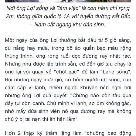
Nơi ông Lợi sống và "làm việc" là con hẻm chỉ rộng
2m, thông giữa quốc lộ 1A với tuyến đường sắt Bắc
- Nam cắt ngang khu dân sinh.
Một ngày của ông Lợi thường bắt đầu từ 5 giờ sáng,
dù nắng hay mưa, trong bộ áo quần bạc màu rộng
thùng thình, ông rong ruổi dọc đường ray nhặt rác.
Nhưng như được lập trình sẵn, cứ đến giờ tàu chạy là
ông lại vội quay về "chốt gác" để làm "barie sống".
Rồi những ngày mưa gió, có hôm người ướt sũng, run
cầm cập vì lạnh, nhiều người khuyên nên nghỉ nơi
nhưng ông Lợi quả quyết: "Chừng nào còn tàu qua
đây tui còn canh. Chứ mình vì lạnh, sợ ốm không gác,
nhỡ mấy đứa sinh viên nó qua đường ray mà không
chú ý bị tai nạn thì ân hận lắm".
Hơn 2 thập kỷ thầm lặng làm "chuông báo động