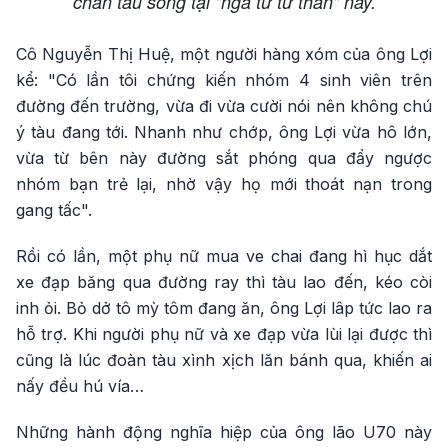
chắn tàu sống tại "ngã tư tử thần" này.
Cô Nguyễn Thị Huệ, một người hàng xóm của ông Lợi
kể: "Có lần tôi chứng kiến nhóm 4 sinh viên trên
đường đến trường, vừa đi vừa cười nói nên không chú
ý tàu đang tới. Nhanh như chớp, ông Lợi vừa hô lớn,
vừa từ bên này đường sắt phóng qua đẩy ngược
nhóm bạn trẻ lại, nhờ vậy họ mới thoát nạn trong
gang tấc".
Rồi có lần, một phụ nữ mua ve chai đang hì hục dắt
xe đạp băng qua đường ray thì tàu lao đến, kéo còi
inh ỏi. Bỏ dở tô mỳ tôm đang ăn, ông Lợi lâp tức lao ra
hỗ trợ. Khi người phụ nữ và xe đạp vừa lùi lại được thì
cũng là lúc đoàn tàu xình xịch lăn bánh qua, khiến ai
nấy đều hú vía…
Những hành động nghĩa hiệp của ông lão U70 này