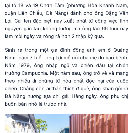
tại tổ 18 và 19 Chơn Tâm (phường Hòa Khánh Nam,
quận Liên Chiểu, Đà Nẵng) dành cho ông Đặng Văn
Lợi. Cái tên đặc biệt này xuất phát từ công việc tình
nguyện gác tàu không lương mà ông lão 66 tuổi này
làm mỗi ngày và ròng rã hơn 2 thập kỷ qua.
Sinh ra trong một gia đình đông anh em ở Quảng
Nam, năm 7 tuổi, ông Lợi mồ côi cha mẹ do bạo bệnh.
Năm 1979, ông nhập ngũ và chiến đấu tại chiến
trường Campuchia. Một năm sau, ông trở về và mang
theo nhiều di chứng từ hóa chất độc hại của cuộc
chiến. Chẳng còn ai thân thích ở quê, ông khăn gói ra
Đà Nẵng nương tựa chị gái. Hàng ngày, ông phụ chị
buôn bán nhỏ lẻ trước nhà.