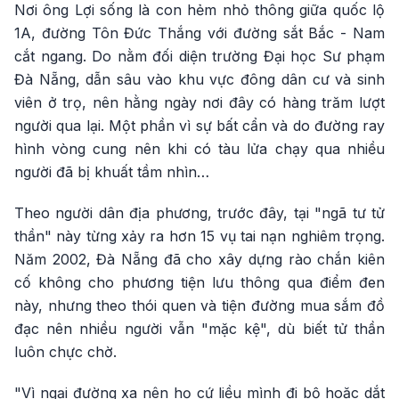
Nơi ông Lợi sống là con hẻm nhỏ thông giữa quốc lộ
1A, đường Tôn Đức Thắng với đường sắt Bắc - Nam
cắt ngang. Do nằm đối diện trường Đại học Sư phạm
Đà Nẵng, dẫn sâu vào khu vực đông dân cư và sinh
viên ở trọ, nên hằng ngày nơi đây có hàng trăm lượt
người qua lại. Một phần vì sự bất cẩn và do đường ray
hình vòng cung nên khi có tàu lửa chạy qua nhiều
người đã bị khuất tầm nhìn…
Theo người dân địa phương, trước đây, tại "ngã tư tử
thần" này từng xảy ra hơn 15 vụ tai nạn nghiêm trọng.
Năm 2002, Đà Nẵng đã cho xây dựng rào chắn kiên
cố không cho phương tiện lưu thông qua điểm đen
này, nhưng theo thói quen và tiện đường mua sắm đồ
đạc nên nhiều người vẫn "mặc kệ", dù biết tử thần
luôn chực chờ.
"Vì ngại đường xa nên họ cứ liều mình đi bộ hoặc dắt