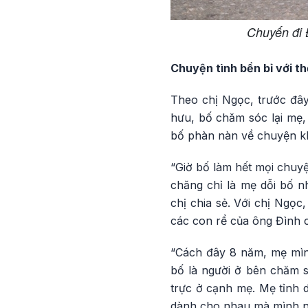
Chuyến đi 
Chuyện tình bền bỉ với th
Theo chị Ngọc, trước đây 
hưu, bố chăm sóc lại mẹ, 
bố phàn nàn về chuyện kh
“Giờ bố làm hết mọi chuyệ
chăng chỉ là mẹ dỗi bố n
chị chia sẻ. Với chị Ngọc
các con rể của ông Đình 
“Cách đây 8 năm, mẹ mìn
bố là người ở bên chăm s
trực ở cạnh mẹ. Mẹ tỉnh d
dành cho nhau mà mình n