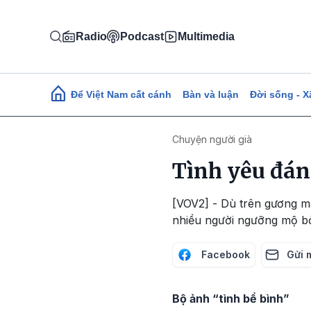
Nhảy đến nội dung
Radio
Podcast
Multimedia
Main navigation
Để Việt Nam cất cánh
Bàn và luận
Đời sống - X
Chuyện người già
Tình yêu đán
[VOV2] - Dù trên gương m
nhiều người ngưỡng mộ bở
Facebook
Gửi 
Bộ ảnh “tình bể bình”