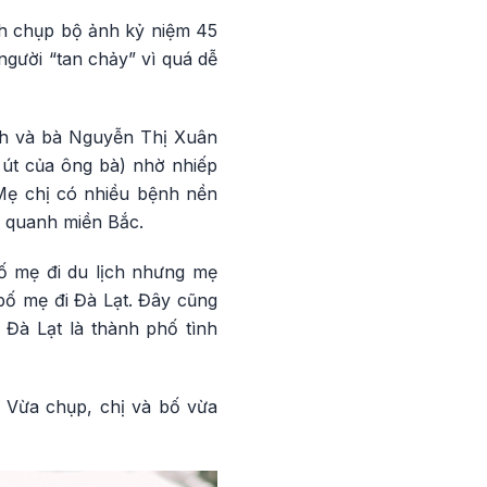
ch chụp bộ ảnh kỷ niệm 45
gười “tan chảy” vì quá dễ
nh và bà Nguyễn Thị Xuân
 út của ông bà) nhờ nhiếp
 Mẹ chị có nhiều bệnh nền
n quanh miền Bắc.
ố mẹ đi du lịch nhưng mẹ
bố mẹ đi Đà Lạt. Đây cũng
Đà Lạt là thành phố tình
. Vừa chụp, chị và bố vừa