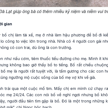
Đà Lạt giúp ông bà có thêm nhiều kỷ niệm và niềm vui tro
ời gian
bố chị làm tài xế, mẹ ở nhà làm hậu phương để bố đi kiếm
lo công to việc lớn trong nhà. Nhà có 4 người con gái nh
ông có con trai, dù ông là con trưởng.
n như nấu cơm, tiêm thuốc tiểu đường cho mẹ. Mình ít khi
hưng không bao giờ thấy bố to tiếng. Bố rất chiều chuộn
, bố mẹ là người rất tuyệt vời, là tấm gương cho các con h
cũng ngưỡng mộ cuộc sống của bố mẹ vợ khi về già.
h trải qua một cuộc mổ tim. Mấy chị em mình cứ chạy ra
óc mẹ 24/24. Các con nói bố về nghỉ ngơi nhưng bố khô
ậy, người đầu tiên tìm gặp là bố. Đó là một trong những 
hớ mãi”, chị Ngọc bộc bạch.