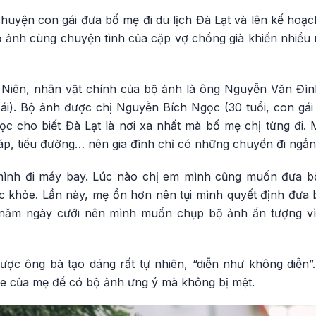
chuyện con gái đưa bố mẹ đi du lịch Đà Lạt và lên kế hoạ
 ảnh cùng chuyện tình của cặp vợ chồng già khiến nhiều n
 Niên, nhân vật chính của bộ ảnh là ông Nguyễn Văn Đì
Bái). Bộ ảnh được chị Nguyễn Bích Ngọc (30 tuổi, con gái
gọc cho biết Đà Lạt là nơi xa nhất mà bố mẹ chị từng đi.
 áp, tiểu đường… nên gia đình chỉ có những chuyến đi ngắ
 mình đi máy bay. Lúc nào chị em mình cũng muốn đưa b
ức khỏe. Lần này, mẹ ổn hơn nên tụi mình quyết định đưa 
 năm ngày cưới nên mình muốn chụp bộ ảnh ấn tượng vì 
được ông bà tạo dáng rất tự nhiên, “diễn như không diễn”
hỏe của mẹ để có bộ ảnh ưng ý mà không bị mệt.