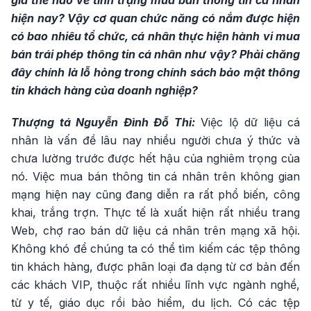
giá thế nào về tình trạng mua bán thông tin cá nhân
hiện nay? Vậy cơ quan chức năng có nắm được hiện
có bao nhiêu tổ chức, cá nhân thực hiện hành vi mua
bán trái phép thông tin cá nhân như vậy? Phải chăng
đây chính là lỗ hỏng trong chính sách bảo mật thông
tin khách hàng của doanh nghiệp?
Thượng tá Nguyễn Đình Đỗ Thi:
Việc lộ dữ liệu cá
nhân là vấn đề lâu nay nhiều người chưa ý thức và
chưa lường trước được hết hậu của nghiêm trọng của
nó. Việc mua bán thông tin cá nhân trên không gian
mạng hiện nay cũng đang diễn ra rất phổ biến, công
khai, trắng trợn. Thực tế là xuất hiện rất nhiều trang
Web, chợ rao bán dữ liệu cá nhân trên mạng xã hội.
Không khó để chúng ta có thể tìm kiếm các tệp thông
tin khách hàng, được phân loại đa dạng từ cơ bản đến
các khách VIP, thuộc rất nhiều lĩnh vực ngành nghề,
từ y tế, giáo dục rồi bảo hiểm, du lịch. Có các tệp