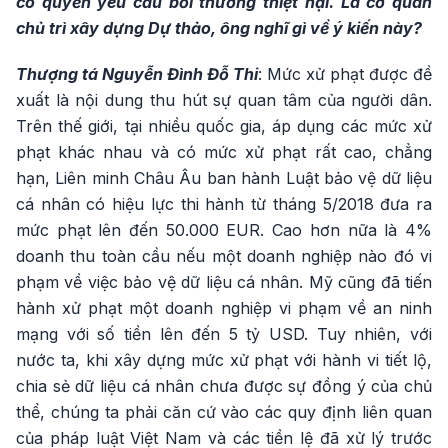
có quyền yêu cầu bồi thường thiệt hại. Là cơ quan
chủ trì xây dựng Dự thảo, ông nghĩ gì về ý kiến này?
Thượng tá Nguyễn Đình Đỗ Thi
: Mức xử phạt được đề
xuất là nội dung thu hút sự quan tâm của người dân.
Trên thế giới, tại nhiều quốc gia, áp dụng các mức xử
phạt khác nhau và có mức xử phạt rất cao, chẳng
hạn, Liên minh Châu Âu ban hành Luật bảo vệ dữ liệu
cá nhân có hiệu lực thi hành từ tháng 5/2018 đưa ra
mức phạt lên đến 50.000 EUR. Cao hơn nữa là 4%
doanh thu toàn cầu nếu một doanh nghiệp nào đó vi
phạm về việc bảo vệ dữ liệu cá nhân. Mỹ cũng đã tiến
hành xử phạt một doanh nghiệp vi phạm về an ninh
mạng với số tiền lên đến 5 tỷ USD. Tuy nhiên, với
nước ta, khi xây dựng mức xử phạt với hành vi tiết lộ,
chia sẻ dữ liệu cá nhân chưa được sự đồng ý của chủ
thể, chúng ta phải căn cứ vào các quy định liên quan
của pháp luật Việt Nam và các tiền lệ đã xử lý trước