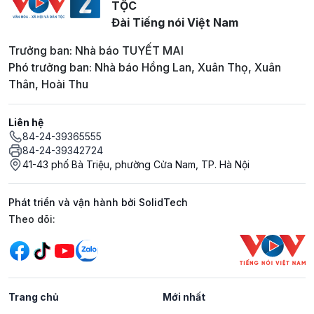
TỘC
Đài Tiếng nói Việt Nam
Trưởng ban: Nhà báo TUYẾT MAI
Phó trưởng ban: Nhà báo Hồng Lan, Xuân Thọ, Xuân
Thân, Hoài Thu
Liên hệ
84-24-39365555
84-24-39342724
41-43 phố Bà Triệu, phường Cửa Nam, TP. Hà Nội
Phát triển và vận hành bởi SolidTech
Mạng xã hội
Theo dõi:
Trang chủ
Mới nhất