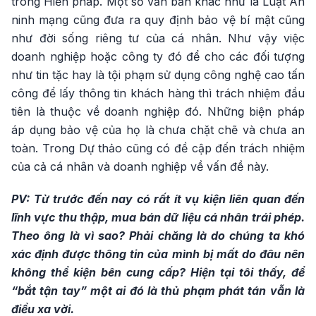
trong Hiến pháp. Một số văn bản khác như là Luật An
ninh mạng cũng đưa ra quy định bảo vệ bí mật cũng
như đời sống riêng tư của cá nhân. Như vậy việc
doanh nghiệp hoặc công ty đó để cho các đối tượng
như tin tặc hay là tội phạm sử dụng công nghệ cao tấn
công để lấy thông tin khách hàng thì trách nhiệm đầu
tiên là thuộc về doanh nghiệp đó. Những biện pháp
áp dụng bảo vệ của họ là chưa chặt chẽ và chưa an
toàn. Trong Dự thảo cũng có đề cập đến trách nhiệm
của cả cá nhân và doanh nghiệp về vấn đề này.
PV: Từ trước đến nay có rất ít vụ kiện liên quan đến
lĩnh vực thu thập, mua bán dữ liệu cá nhân trái phép.
Theo ông là vì sao? Phải chăng là do chúng ta khó
xác định được thông tin của mình bị mất do đâu nên
không thể kiện bên cung cấp? Hiện tại tôi thấy, để
“bắt tận tay” một ai đó là thủ phạm phát tán vẫn là
điều xa vời.