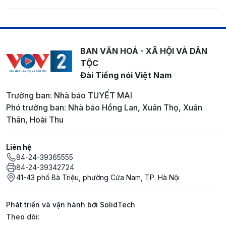
BAN VĂN HOÁ - XÃ HỘI VÀ DÂN
TỘC
Đài Tiếng nói Việt Nam
Trưởng ban: Nhà báo TUYẾT MAI
Phó trưởng ban: Nhà báo Hồng Lan, Xuân Thọ, Xuân
Thân, Hoài Thu
Liên hệ
84-24-39365555
84-24-39342724
41-43 phố Bà Triệu, phường Cửa Nam, TP. Hà Nội
Phát triển và vận hành bởi SolidTech
Mạng xã hội
Theo dõi: