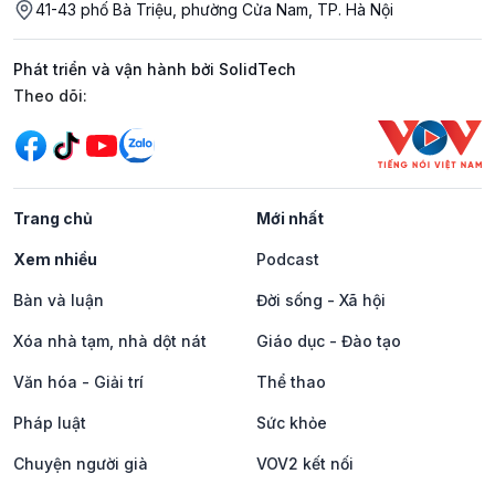
41-43 phố Bà Triệu, phường Cửa Nam, TP. Hà Nội
Phát triển và vận hành bởi SolidTech
Mạng xã hội
Theo dõi:
Trang chủ
Mới nhất
Xem nhiều
Podcast
Bàn và luận
Đời sống - Xã hội
Xóa nhà tạm, nhà dột nát
Giáo dục - Đào tạo
Văn hóa - Giải trí
Thể thao
Pháp luật
Sức khỏe
Chuyện người già
VOV2 kết nối