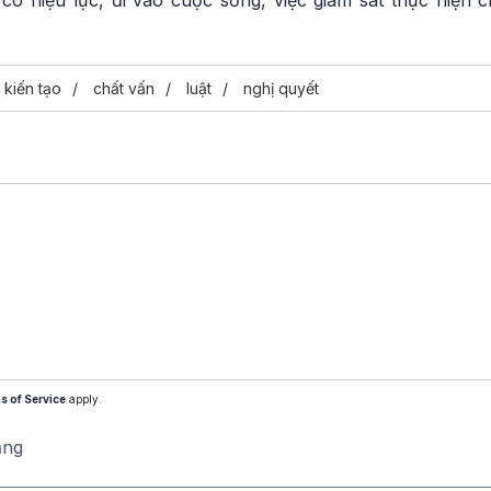
t có hiệu lực, đi vào cuộc sống, việc giám sát thực hiện 
kiến tạo
chất vấn
luật
nghị quyết
s of Service
apply.
ăng