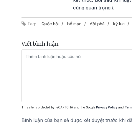
kết thúc. Bởi sau khi luậ
cùng quan trọng./.
Tag:
Quốc hội
bế mạc
đột phá
kỷ lục
Viết bình luận
This site is protected by reCAPTCHA and the Google
Privacy Policy
and
Term
Bình luận của bạn sẽ được xét duyệt trước khi đ