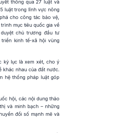
uyết thông qua 27 luật và
5 luật trong lĩnh vực nông
 phá cho công tác bảo vệ,
rình mục tiêu quốc gia về
 duyệt chủ trương đầu tư
triển kinh tế-xã hội vùng
 kỷ lục là xem xét, cho ý
đề khác nhau của đất nước.
iện hệ thống pháp luật góp
ốc hội, các nội dung thảo
 thị và minh bạch – những
 chuyển đổi số mạnh mẽ và