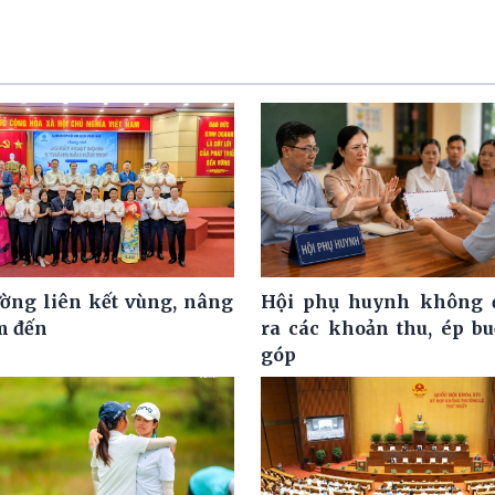
ờng liên kết vùng, nâng
Hội phụ huynh không đ
m đến
ra các khoản thu, ép b
góp