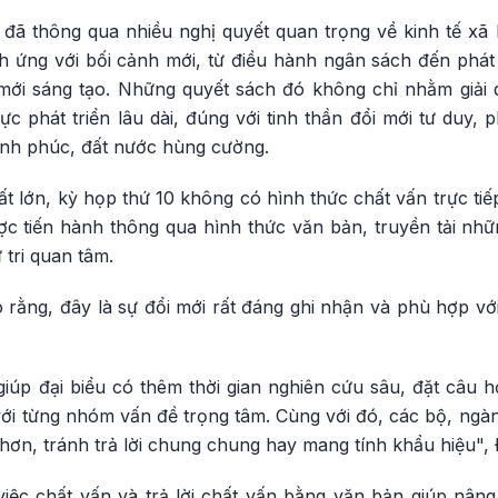
 đã thông qua nhiều nghị quyết quan trọng về kinh tế xã 
h ứng với bối cảnh mới, từ điều hành ngân sách đến phát 
 mới sáng tạo. Những quyết sách đó không chỉ nhằm giải
c phát triển lâu dài, đúng với tinh thần đổi mới tư duy, 
ạnh phúc, đất nước hùng cường.
ất lớn, kỳ họp thứ 10 không có hình thức chất vấn trực tiế
c tiến hành thông qua hình thức văn bản, truyền tải nhữ
 tri quan tâm.
o rằng, đây là sự đổi mới rất đáng ghi nhận và phù hợp v
úp đại biểu có thêm thời gian nghiên cứu sâu, đặt câu hỏi
với từng nhóm vấn đề trọng tâm. Cùng với đó, các bộ, ngành
hơn, tránh trả lời chung chung hay mang tính khẩu hiệu", 
iệc chất vấn và trả lời chất vấn bằng văn bản giúp nâng