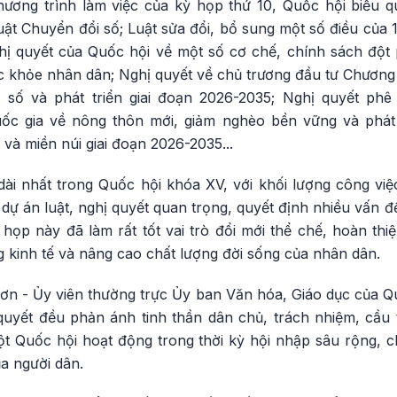
hương trình làm việc của kỳ họp thứ 10, Quốc hội biểu q
uật Chuyển đổi số; Luật sửa đổi, bổ sung một số điều của 1
hị quyết của Quốc hội về một số cơ chế, chính sách đột
 khỏe nhân dân; Nghị quyết về chủ trương đầu tư Chương t
số và phát triển giai đoạn 2026-2035; Nghị quyết phê
ốc gia về nông thôn mới, giảm nghèo bền vững và phát 
 và miền núi giai đoạn 2026-2035...
ài nhất trong Quốc hội khóa XV, với khối lượng công việc
dự án luật, nghị quyết quan trọng, quyết định nhiều vấn 
 họp này đã làm rất tốt vai trò đổi mới thể chế, hoàn th
 kinh tế và nâng cao chất lượng đời sống của nhân dân.
ơn - Ủy viên thường trực Ủy ban Văn hóa, Giáo dục của Qu
 quyết đều phản ánh tinh thần dân chủ, trách nhiệm, cầu
 một Quốc hội hoạt động trong thời kỳ hội nhập sâu rộng,
a người dân.