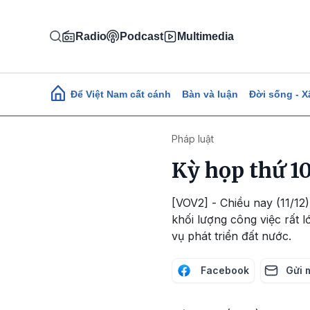
Nhảy đến nội dung
Radio
Podcast
Multimedia
Main navigation
Để Việt Nam cất cánh
Bàn và luận
Đời sống - X
Pháp luật
Kỳ họp thứ 1
[VOV2] - Chiều nay (11/12)
khối lượng công việc rất 
vụ phát triển đất nước.
Facebook
Gửi 