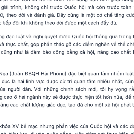
giải trình, không chỉ trước Quốc hội mà còn trước toàn x
ữ, theo dõi và đánh giá. Đây cũng là một cơ chế tăng cườ
c tiếp đôi khi không theo dõi được một cách đầy đủ.
ng đạo luật và nghị quyết được Quốc hội thông qua trong 
 thực chất, góp phần tháo gỡ các điểm nghẽn về thể chế
 cũng như là đảm bảo công bằng xã hội, nâng cao chất l
 Nga (đoàn ĐBQH Hải Phòng) đặc biệt quan tâm nhóm luật 
o dục là hai lĩnh vực được cử tri quan tâm nhiều nhất, cũng
của người dân. Với những chính sách mới, tôi hy vọng rằ
g cao ở hai ngành này sẽ được thực hiện tốt hơn nữa, để
ng cao chất lượng giáo dục, tạo đà cho một xã hội phát t
 khóa XV bế mạc nhưng phần việc của Quốc hội và các đạ