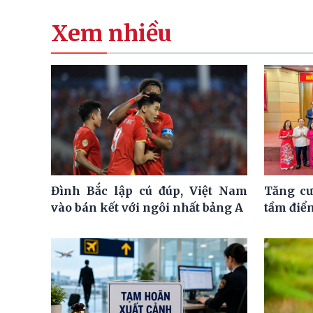
Xem nhiều
Đình Bắc lập cú đúp, Việt Nam
Tăng cư
vào bán kết với ngôi nhất bảng A
tầm điể