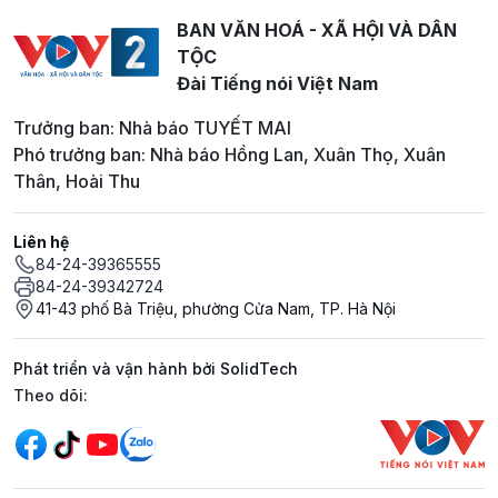
BAN VĂN HOÁ - XÃ HỘI VÀ DÂN
TỘC
Đài Tiếng nói Việt Nam
Trưởng ban: Nhà báo TUYẾT MAI
Phó trưởng ban: Nhà báo Hồng Lan, Xuân Thọ, Xuân
Thân, Hoài Thu
Liên hệ
84-24-39365555
84-24-39342724
41-43 phố Bà Triệu, phường Cửa Nam, TP. Hà Nội
Phát triển và vận hành bởi SolidTech
Mạng xã hội
Theo dõi: