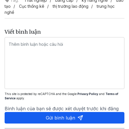
Tag:
Thất nghiệp
bằng cấp
kỹ năng nghề
đào
tạo
Cục thống kê
thị trường lao động
trung học
nghề
Viết bình luận
This site is protected by reCAPTCHA and the Google
Privacy Policy
and
Terms of
Service
apply.
Bình luận của bạn sẽ được xét duyệt trước khi đăng
Gửi bình luận