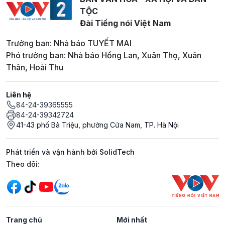
TỘC
Đài Tiếng nói Việt Nam
Trưởng ban: Nhà báo TUYẾT MAI
Phó trưởng ban: Nhà báo Hồng Lan, Xuân Thọ, Xuân
Thân, Hoài Thu
Liên hệ
84-24-39365555
84-24-39342724
41-43 phố Bà Triệu, phường Cửa Nam, TP. Hà Nội
Phát triển và vận hành bởi SolidTech
Mạng xã hội
Theo dõi:
Trang chủ
Mới nhất