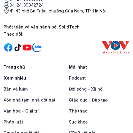
84-24-39342724
41-43 phố Bà Triệu, phường Cửa Nam, TP. Hà Nội
Phát triển và vận hành bởi SolidTech
Mạng xã hội
Theo dõi:
Trang chủ
Mới nhất
Xem nhiều
Podcast
Bàn và luận
Đời sống - Xã hội
Xóa nhà tạm, nhà dột nát
Giáo dục - Đào tạo
Văn hóa - Giải trí
Thể thao
Pháp luật
Sức khỏe
Chuyện người già
VOV2 kết nối