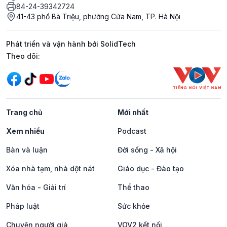
84-24-39342724
41-43 phố Bà Triệu, phường Cửa Nam, TP. Hà Nội
Phát triển và vận hành bởi SolidTech
Mạng xã hội
Theo dõi:
Trang chủ
Mới nhất
Xem nhiều
Podcast
Bàn và luận
Đời sống - Xã hội
Xóa nhà tạm, nhà dột nát
Giáo dục - Đào tạo
Văn hóa - Giải trí
Thể thao
Pháp luật
Sức khỏe
Chuyện người già
VOV2 kết nối