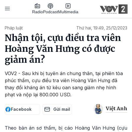
Nhảy đến nội dung
Podcast
Radio
Multimedia
Main navigation
Pháp luật
Thứ hai, 19:49, 25/12/2023
Nhận tội, cựu điều tra viên
Hoàng Văn Hưng có được
giảm án?
VOV2 - Sau khi bị tuyên án chung thân, tại phiên tòa
phúc thẩm, cựu điều tra viên Hoàng Văn Hưng đã
thay đổi kháng án từ kêu oan sang giảm nhẹ hình
phạt và nộp lại 800.000 USD.
Việt Anh
Facebook
Gửi mail
Theo bản án sơ thẩm, bị cáo Hoàng Văn Hưng (cựu