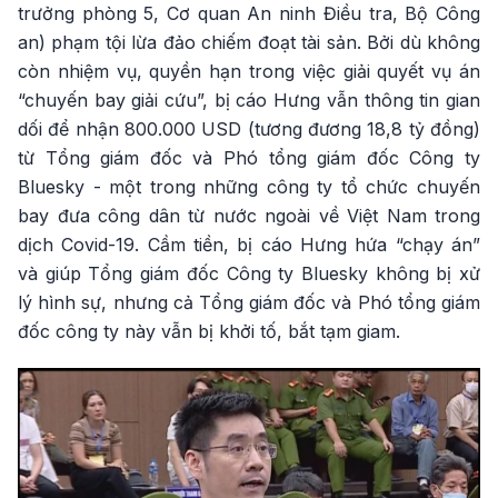
trưởng phòng 5, Cơ quan An ninh Điều tra, Bộ Công
an) phạm tội lừa đảo chiếm đoạt tài sản. Bởi dù không
còn nhiệm vụ, quyền hạn trong việc giải quyết vụ án
“chuyến bay giải cứu”, bị cáo Hưng vẫn thông tin gian
dối để nhận 800.000 USD (tương đương 18,8 tỷ đồng)
từ Tổng giám đốc và Phó tổng giám đốc Công ty
Bluesky - một trong những công ty tổ chức chuyến
bay đưa công dân từ nước ngoài về Việt Nam trong
dịch Covid-19. Cầm tiền, bị cáo Hưng hứa “chạy án”
và giúp Tổng giám đốc Công ty Bluesky không bị xử
lý hình sự, nhưng cả Tổng giám đốc và Phó tổng giám
đốc công ty này vẫn bị khởi tố, bắt tạm giam.