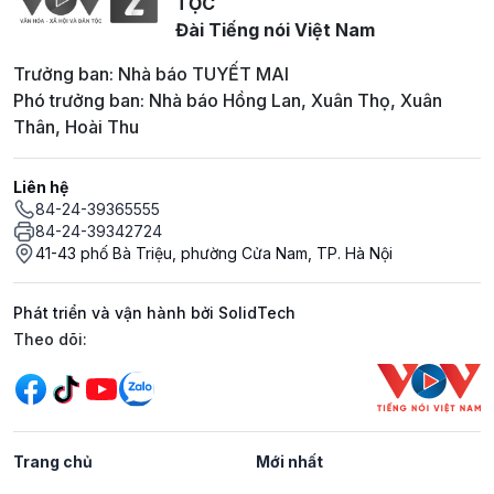
TỘC
Đài Tiếng nói Việt Nam
Trưởng ban: Nhà báo TUYẾT MAI
Phó trưởng ban: Nhà báo Hồng Lan, Xuân Thọ, Xuân
Thân, Hoài Thu
Liên hệ
84-24-39365555
84-24-39342724
41-43 phố Bà Triệu, phường Cửa Nam, TP. Hà Nội
Phát triển và vận hành bởi SolidTech
Mạng xã hội
Theo dõi:
Trang chủ
Mới nhất