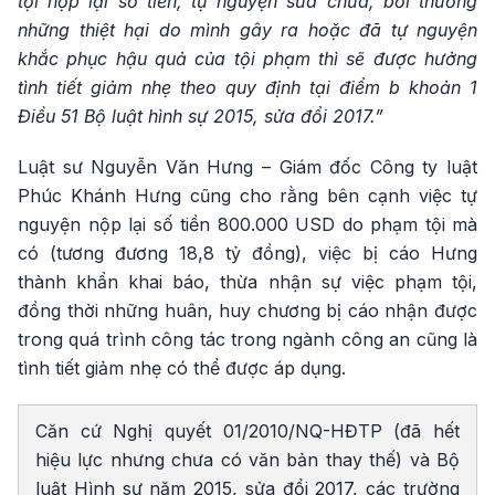
tội nộp lại số tiền, tự nguyện sửa chữa, bồi thường
những thiệt hại do mình gây ra hoặc đã tự nguyện
khắc phục hậu quả của tội phạm thì sẽ được hưởng
tình tiết giảm nhẹ theo quy định tại điểm b khoản 1
Điều 51 Bộ luật hình sự 2015, sửa đổi 2017.”
Luật sư Nguyễn Văn Hưng – Giám đốc Công ty luật
Phúc Khánh Hưng cũng cho rằng bên cạnh việc tự
nguyện nộp lại số tiền 800.000 USD do phạm tội mà
có (tương đương 18,8 tỷ đồng), việc bị cáo Hưng
thành khẩn khai báo, thừa nhận sự việc phạm tội,
đồng thời những huân, huy chương bị cáo nhận được
trong quá trình công tác trong ngành công an cũng là
tình tiết giảm nhẹ có thể được áp dụng.
Căn cứ Nghị quyết 01/2010/NQ-HĐTP (đã hết
hiệu lực nhưng chưa có văn bản thay thế) và Bộ
luật Hình sự năm 2015, sửa đổi 2017, các trường