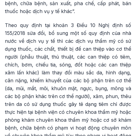
bệnh, chữa bệnh, sản xuất, pha chế, cấp phát, bán
thuốc hoặc dịch vụ y tế khác”.
Theo quy định tại khoản 3 Điều 10 Nghị định số
155/2018 sửa đổi, bổ sung một số quy định của nhà
nước về dịch vụ y tế thì các dịch vụ thẩm mỹ có sử
dụng thuốc, các chất, thiết bị để can thiệp vào cơ thể
người (phẫu thuật, thủ thuật, các can thiệp có tiêm,
chích, bơm, chiếu tia, sóng, đốt hoặc các can thiệp
xâm lấn khác) làm thay đổi màu sắc da, hình dạng,
cân nặng, khiếm khuyết của các bộ phận trên cơ thể
(da, mũi, mắt, môi, khuôn mặt, ngực, bụng, mông và
các bộ phận khác trên cơ thể người), xăm, phun, thêu
trên da có sử dụng thuốc gây tê dạng tiêm chỉ được
thực hiện tại bệnh viện có chuyên khoa thẩm mỹ hoặc
phòng khám chuyên khoa thẩm mỹ hoặc cơ sở khám
bệnh, chữa bệnh có phạm vi hoạt động chuyên môn
về chuyên khoa thẩm mỹ tùy theo phạm vi hoạt động