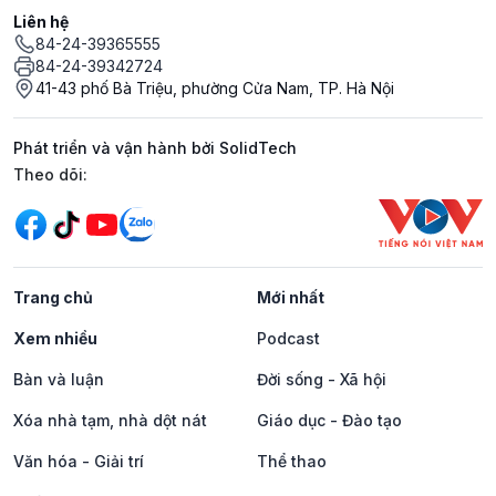
Liên hệ
84-24-39365555
84-24-39342724
41-43 phố Bà Triệu, phường Cửa Nam, TP. Hà Nội
Phát triển và vận hành bởi SolidTech
Mạng xã hội
Theo dõi:
Trang chủ
Mới nhất
Xem nhiều
Podcast
Bàn và luận
Đời sống - Xã hội
Xóa nhà tạm, nhà dột nát
Giáo dục - Đào tạo
Văn hóa - Giải trí
Thể thao