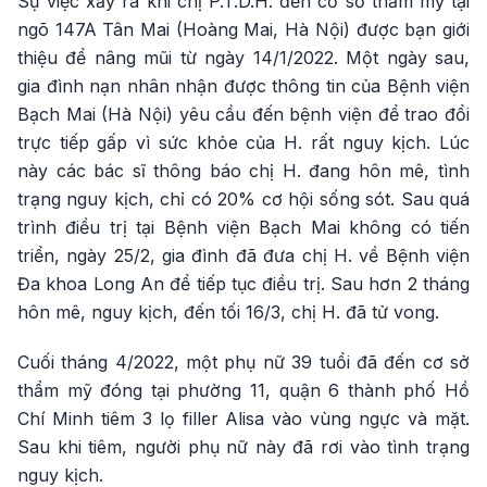
Sự việc xảy ra khi chị P.T.D.H. đến cơ sở thẩm mỹ tại
ngõ 147A Tân Mai (Hoàng Mai, Hà Nội) được bạn giới
thiệu để nâng mũi từ ngày 14/1/2022. Một ngày sau,
gia đình nạn nhân nhận được thông tin của Bệnh viện
Bạch Mai (Hà Nội) yêu cầu đến bệnh viện để trao đổi
trực tiếp gấp vì sức khỏe của H. rất nguy kịch. Lúc
này các bác sĩ thông báo chị H. đang hôn mê, tình
trạng nguy kịch, chỉ có 20% cơ hội sống sót. Sau quá
trình điều trị tại Bệnh viện Bạch Mai không có tiến
triển, ngày 25/2, gia đình đã đưa chị H. về Bệnh viện
Đa khoa Long An để tiếp tục điều trị. Sau hơn 2 tháng
hôn mê, nguy kịch, đến tối 16/3, chị H. đã tử vong.
Cuối tháng 4/2022, một phụ nữ 39 tuổi đã đến cơ sở
thẩm mỹ đóng tại phường 11, quận 6 thành phố Hồ
Chí Minh tiêm 3 lọ filler Alisa vào vùng ngực và mặt.
Sau khi tiêm, người phụ nữ này đã rơi vào tình trạng
nguy kịch.