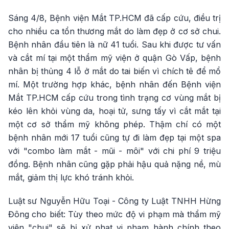
Sáng 4/8, Bệnh viện Mắt TP.HCM đã cấp cứu, điều trị
cho nhiều ca tổn thương mắt do làm đẹp ở cơ sở chui.
Bệnh nhân đầu tiên là nữ 41 tuổi. Sau khi được tư vấn
và cắt mí tại một thẩm mỹ viện ở quận Gò Vấp, bệnh
nhân bị thủng 4 lỗ ở mắt do tai biến vì chích tê để mổ
mí. Một trường hợp khác, bệnh nhân đến Bệnh viện
Mắt TP.HCM cấp cứu trong tình trạng cơ vùng mắt bị
kéo lên khỏi vùng da, hoại tử, sưng tấy vì cắt mắt tại
một cơ sở thẩm mỹ không phép. Thậm chí có một
bệnh nhân mới 17 tuổi cũng tự đi làm đẹp tại một spa
với "combo làm mắt - mũi - môi" với chi phí 9 triệu
đồng. Bệnh nhân cũng gặp phải hậu quả nặng nề, mù
mắt, giảm thị lực khó tránh khỏi.
Luật sư Nguyễn Hữu Toại - Công ty Luật TNHH Hừng
Đông cho biết: Tùy theo mức độ vi phạm mà thẩm mỹ
viện "chui" sẽ bị xử phạt vi phạm hành chính theo