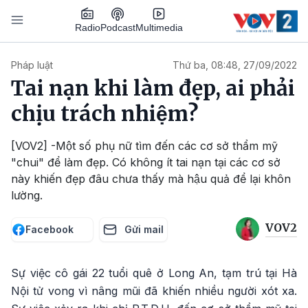
Nhảy đến nội dung
Podcast
Radio
Multimedia
Main navigation
Pháp luật
Thứ ba, 08:48, 27/09/2022
Tai nạn khi làm đẹp, ai phải
chịu trách nhiệm?
[VOV2] -Một số phụ nữ tìm đến các cơ sở thẩm mỹ
"chui" để làm đẹp. Có không ít tai nạn tại các cơ sở
này khiến đẹp đâu chưa thấy mà hậu quả để lại khôn
lường.
VOV2
Facebook
Gửi mail
Sự việc cô gái 22 tuổi quê ở Long An, tạm trú tại Hà
Nội tử vong vì nâng mũi đã khiến nhiều người xót xa.