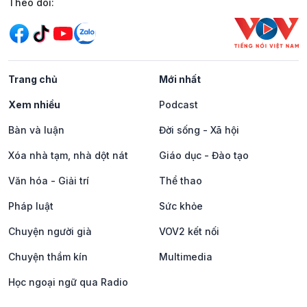
Mạng xã hội
Theo dõi:
Trang chủ
Mới nhất
Xem nhiều
Podcast
Bàn và luận
Đời sống - Xã hội
Xóa nhà tạm, nhà dột nát
Giáo dục - Đào tạo
Văn hóa - Giải trí
Thể thao
Pháp luật
Sức khỏe
Chuyện người già
VOV2 kết nối
Chuyện thầm kín
Multimedia
Học ngoại ngữ qua Radio