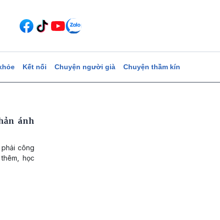
khỏe
Kết nối
Chuyện người già
Chuyện thầm kín
phản ánh
c phải công
 thêm, học