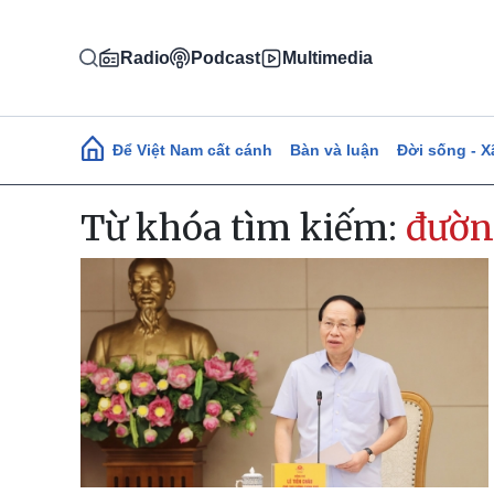
Nhảy đến nội dung
Radio
Podcast
Multimedia
Main navigation
Để Việt Nam cất cánh
Bàn và luận
Đời sống - X
Từ khóa tìm kiếm:
đườn