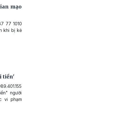
gian mạo
67 77 1010
 khi bị kẻ
 tiền'
89.401.155
iền" người
c vi phạm