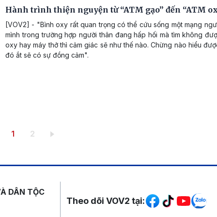
Hành trình thiện nguyện từ “ATM gạo” đến “ATM o
[VOV2] - "Bình oxy rất quan trọng có thể cứu sống một mạng ngư
mình trong trường hợp người thân đang hấp hối mà tìm không đượ
oxy hay máy thở thì cảm giác sẽ như thế nào. Chừng nào hiểu đư
đó ắt sẽ có sự đồng cảm".
Trang hiện thời
Trang
1
2
Mạng xã hội
VÀ DÂN TỘC
Theo dõi VOV2 tại: