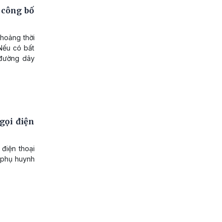
 công bố
khoảng thời
Nếu có bất
 đường dây
gọi điện
điện thoại
 phụ huynh