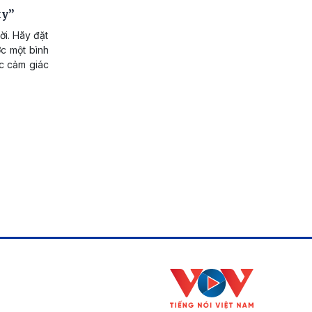
xy”
ời. Hãy đặt
c một bình
ợc cảm giác