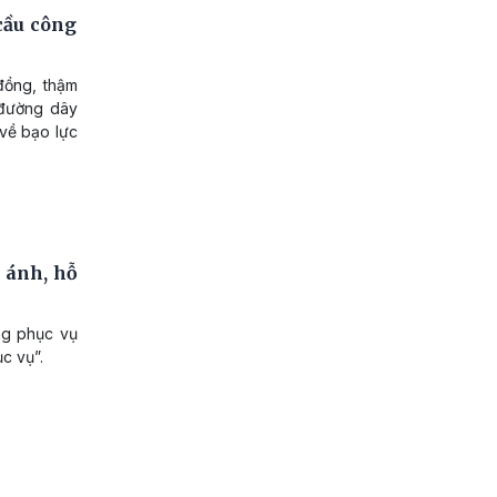
cầu công
 đồng, thậm
 đường dây
về bạo lực
 ánh, hỗ
ng phục vụ
c vụ”.