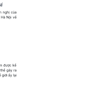
để
n nghị của
 Hà Nội về
.
ảm được kể
thể gây ra
giới ấy lại