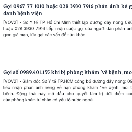
Gọi 0967 77 1010 hoặc 028 3930 7916 phản ánh kẻ 
danh bệnh viện
[VOV2] - Sở Y tế TP Hồ Chí Minh thiết lập đường dây nóng 09
hoặc 028 3930 7916 tiếp nhận cuộc gọi của người dân phản ánh
gian giả mạo, lừa gạt các vấn đề sức khỏe.
Gọi số 0989.401.155 khi bị phòng khám 'vẽ bệnh, moi
[VOV2] - Giám đốc Sở Y tế TP.HCM công bố đường dây nóng: 09
tiếp nhận phản ánh riêng về nạn phòng khám "vẽ bệnh, moi t
bệnh. Động thái này mở đầu cho quyết tâm trị dứt điểm cá
của phòng khám tư nhân có yếu tố nước ngoài.