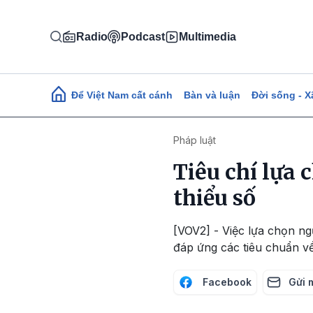
Nhảy đến nội dung
Radio
Podcast
Multimedia
Main navigation
Để Việt Nam cất cánh
Bàn và luận
Đời sống - X
Pháp luật
Tiêu chí lựa 
thiểu số
[VOV2] - Việc lựa chọn ng
đáp ứng các tiêu chuẩn v
Facebook
Gửi 