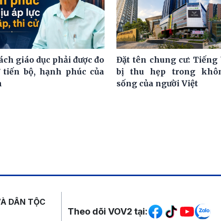
ách giáo dục phải được đo
Đặt tên chung cư: Tiếng 
 tiến bộ, hạnh phúc của
bị thu hẹp trong khô
h
sống của người Việt
Mạng xã hội
VÀ DÂN TỘC
Theo dõi VOV2 tại: