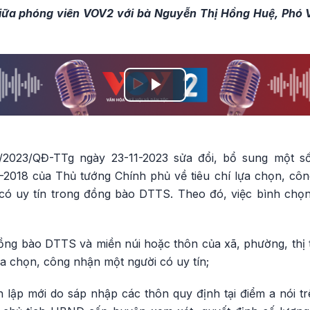
giữa phóng viên VOV2 với bà Nguyễn Thị Hồng Huệ, Phó 
Play
Video
/2023/QĐ-TTg ngày 23-11-2023 sửa đổi, bổ sung một s
2018 của Thủ tướng Chính phủ về tiêu chí lựa chọn, côn
 có uy tín trong đồng bào DTTS. Theo đó, việc bình chọn
ồng bào DTTS và miền núi hoặc thôn của xã, phường, thị
a chọn, công nhận một người có uy tín;
 lập mới do sáp nhập các thôn quy định tại điểm a nói tr