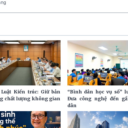
ăng
 Luật Kiến trúc: Giữ bản
“Bình dân học vụ số” l
ng chất lượng không gian
Đưa công nghệ đến gầ
dân