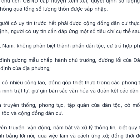
, chủ tịch UBND cấp huyện xem xét, quyết định số lượng
hông quá tổng số lượng thôn được sáp nhập.
ười có uy tín trước hết phải được cộng đồng dân cư thực 
ịnh, người có uy tín cần đáp ứng một số tiêu chí cụ thể sau
t Nam, không phân biệt thành phần dân tộc, cư trú hợp ph
 đình gương mẫu chấp hành chủ trương, đường lối của Đả
định của địa phương;
u, có nhiều công lao, đóng góp thiết thực trong các phong 
ninh trật tự, giữ gìn bản sắc văn hóa và đoàn kết các dân 
a truyền thống, phong tục, tập quán của dân tộc, có mố
 tộc và cộng đồng dân cư.
n truyền, vận động, nắm bắt và xử lý thông tin, biết quy 
nh bằng lời nói, qua việc làm và cách ứng xử; đồng thời 