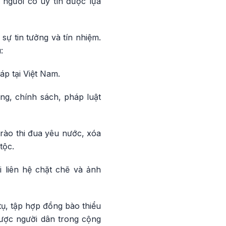
 người có uy tín được lựa
sự tin tưởng và tín nhiệm.
:
áp tại Việt Nam.
ng, chính sách, pháp luật
trào thi đua yêu nước, xóa
tộc.
i liên hệ chặt chẽ và ảnh
tụ, tập hợp đồng bào thiểu
được người dân trong cộng