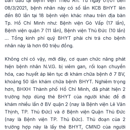
ban đầu tại Bệnh viện Triều An. Từ ngày 01/01 đến
08/3/2021, bệnh nhân này có số lần KCB BHYT lên
đến 80 lần tại 18 bệnh viện khác nhau trên địa bàn
Tp. Hồ Chí Minh như: Bệnh viện Gò Vấp (17 lần),
Bệnh viện quận 7 (11 lần), Bệnh viện Thủ Đức (10 lần)
… Tổng kinh phí quỹ BHYT phải chi trả cho bệnh
nhân này là hơn 60 triệu đồng.
Không chỉ có vậy, mới đây, cơ quan chức năng phát
hiện bệnh nhân N.V.G. bị viêm gan, rối loạn chuyển
hóa, cao huyết áp liên tục đi khám chữa bệnh ở 7 BV,
khoảng 50 lần khám chữa bệnh BHYT. Nghiêm trọng
hơn, BHXH Thành phố Hồ Chí Minh, đã phát hiện 2
trường hợp dùng thẻ BHYT của người khác để đi
khám nhiều lần ở BV quận 2 (nay là Bệnh viện Lê Văn
Thịnh, TP. Thủ Đức) và ở Bệnh viện Quận Thủ Đức
(nay là Bệnh viện TP. Thủ Đức). Thủ đoạn của 2
trường hợp này là lấy thẻ BHYT, CMND của người