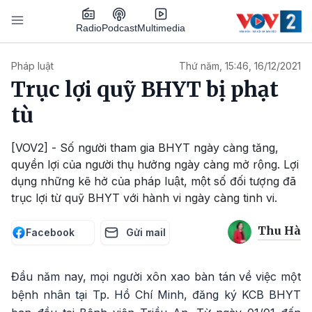
Nhảy đến nội dung
Podcast
Radio
Multimedia
Main navigation
Pháp luật
Thứ năm, 15:46, 16/12/2021
Trục lợi quỹ BHYT bị phạt
tù
[VOV2] - Số người tham gia BHYT ngày càng tăng,
quyền lợi của người thụ hưởng ngày càng mở rộng. Lợi
dụng những kẽ hở của pháp luật, một số đối tượng đã
trục lợi từ quỹ BHYT với hành vi ngày càng tinh vi.
Thu Hà
Facebook
Gửi mail
Đầu năm nay, mọi người xôn xao bàn tán về việc một
bệnh nhân tại Tp. Hồ Chí Minh, đăng ký KCB BHYT