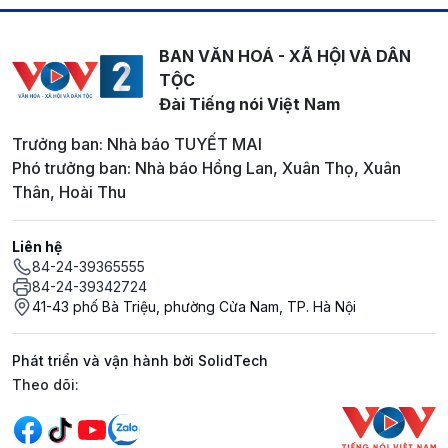
BAN VĂN HOÁ - XÃ HỘI VÀ DÂN
TỘC
Đài Tiếng nói Việt Nam
Trưởng ban: Nhà báo TUYẾT MAI
Phó trưởng ban: Nhà báo Hồng Lan, Xuân Thọ, Xuân
Thân, Hoài Thu
Liên hệ
84-24-39365555
84-24-39342724
41-43 phố Bà Triệu, phường Cửa Nam, TP. Hà Nội
Phát triển và vận hành bởi SolidTech
Mạng xã hội
Theo dõi: