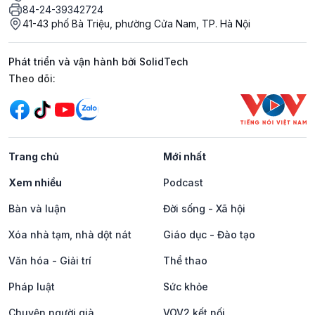
84-24-39342724
41-43 phố Bà Triệu, phường Cửa Nam, TP. Hà Nội
Phát triển và vận hành bởi SolidTech
Mạng xã hội
Theo dõi:
Trang chủ
Mới nhất
Xem nhiều
Podcast
Bàn và luận
Đời sống - Xã hội
Xóa nhà tạm, nhà dột nát
Giáo dục - Đào tạo
Văn hóa - Giải trí
Thể thao
Pháp luật
Sức khỏe
Chuyện người già
VOV2 kết nối