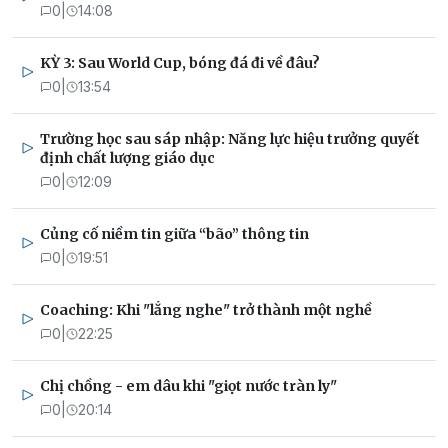
0
|
14:08
KỲ 3: Sau World Cup, bóng đá đi về đâu?
0
|
13:54
Trường học sau sáp nhập: Năng lực hiệu trưởng quyết
định chất lượng giáo dục
0
|
12:09
Củng cố niềm tin giữa “bão” thông tin
0
|
19:51
Coaching: Khi "lắng nghe" trở thành một nghề
0
|
22:25
Chị chồng - em dâu khi "giọt nước tràn ly"
0
|
20:14