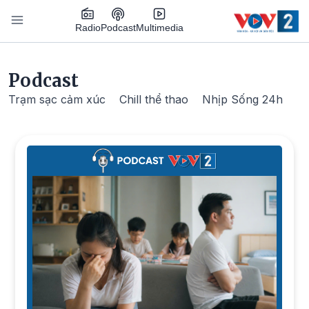
Nhảy đến nội dung
Podcast
Radio
Multimedia
Main navigation
Podcast
Trạm sạc cảm xúc
Chill thể thao
Nhịp Sống 24h