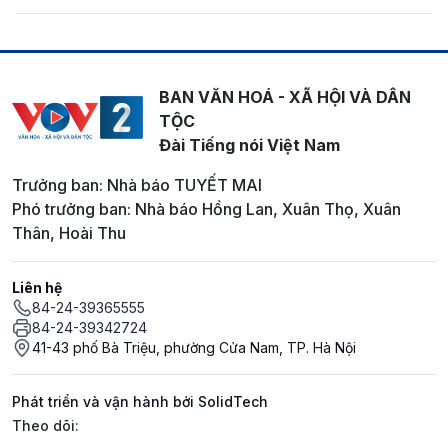
BAN VĂN HOÁ - XÃ HỘI VÀ DÂN
TỘC
Đài Tiếng nói Việt Nam
Trưởng ban: Nhà báo TUYẾT MAI
Phó trưởng ban: Nhà báo Hồng Lan, Xuân Thọ, Xuân
Thân, Hoài Thu
Liên hệ
84-24-39365555
84-24-39342724
41-43 phố Bà Triệu, phường Cửa Nam, TP. Hà Nội
Phát triển và vận hành bởi SolidTech
Mạng xã hội
Theo dõi: