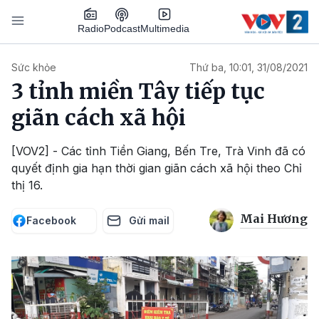
Nhảy đến nội dung
Podcast
Radio
Multimedia
Main navigation
Sức khỏe
Thứ ba, 10:01, 31/08/2021
3 tỉnh miền Tây tiếp tục
giãn cách xã hội
[VOV2] - Các tỉnh Tiền Giang, Bến Tre, Trà Vinh đã có
quyết định gia hạn thời gian giãn cách xã hội theo Chỉ
thị 16.
Mai Hương
Facebook
Gửi mail