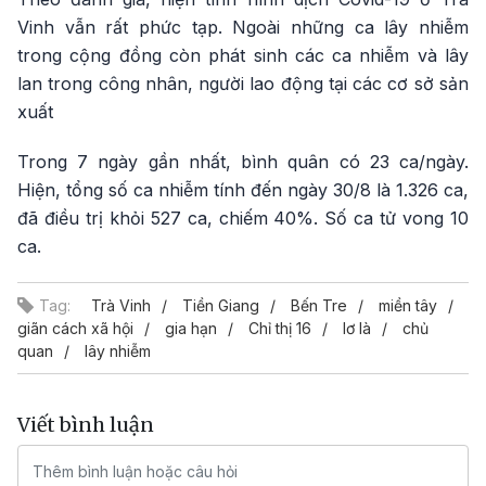
Vinh vẫn rất phức tạp. Ngoài những ca lây nhiễm
trong cộng đồng còn phát sinh các ca nhiễm và lây
lan trong công nhân, người lao động tại các cơ sở sản
xuất
Trong 7 ngày gần nhất, bình quân có 23 ca/ngày.
Hiện, tổng số ca nhiễm tính đến ngày 30/8 là 1.326 ca,
đã điều trị khỏi 527 ca, chiếm 40%. Số ca tử vong 10
ca.
Tag:
Trà Vinh
Tiền Giang
Bến Tre
miền tây
giãn cách xã hội
gia hạn
Chỉ thị 16
lơ là
chủ
quan
lây nhiễm
Viết bình luận