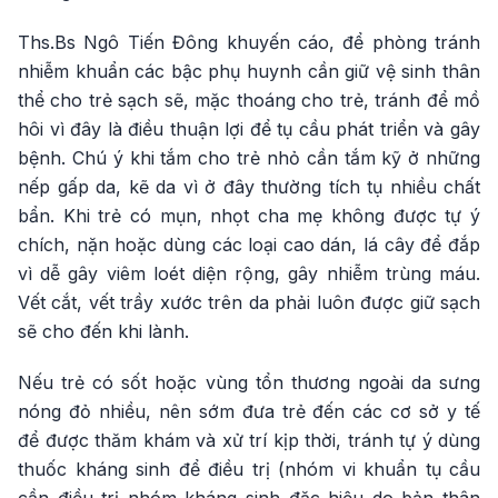
Ths.Bs Ngô Tiến Đông khuyến cáo, để phòng tránh
nhiễm khuẩn các bậc phụ huynh cần giữ vệ sinh thân
thể cho trẻ sạch sẽ, mặc thoáng cho trẻ, tránh để mồ
hôi vì đây là điều thuận lợi để tụ cầu phát triển và gây
bệnh. Chú ý khi tắm cho trẻ nhỏ cần tắm kỹ ở những
nếp gấp da, kẽ da vì ở đây thường tích tụ nhiều chất
bẩn. Khi trẻ có mụn, nhọt cha mẹ không được tự ý
chích, nặn hoặc dùng các loại cao dán, lá cây để đắp
vì dễ gây viêm loét diện rộng, gây nhiễm trùng máu.
Vết cắt, vết trầy xước trên da phải luôn được giữ sạch
sẽ cho đến khi lành.
Nếu trẻ có sốt hoặc vùng tổn thương ngoài da sưng
nóng đỏ nhiều, nên sớm đưa trẻ đến các cơ sở y tế
để được thăm khám và xử trí kịp thời, tránh tự ý dùng
thuốc kháng sinh để điều trị (nhóm vi khuẩn tụ cầu