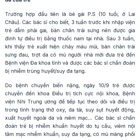
Trường hợp đầu tiên là bé gái P.S (10 tuổi, ở Lai
Châu). Các bác sĩ cho biết, 3 tuần trước khi nhập viện
trẻ dẫm phải gai, bàn chân trái sưng nên được gia
đình tự điều trị bằng thuốc nam tại nhà. Sau 3 tuần,
khi thấy trẻ xuất hiện chảy máu mũi, bàn chân trái
sưng đau, trợt da có mủ người nhà mới đưa trẻ đến
Bệnh viện Đa khoa tỉnh và được các bác sĩ chẩn đoán
bị nhiễm trùng huyết/suy đa tạng.
Do bệnh chuyển biến nặng, ngày 10/9 trẻ được
chuyển đến khoa Điều trị tích cực nội khoa, Bệnh
viện Nhi Trung ương để tiếp tục theo dõi và điều trị
trong tình trạng thở oxy, da tái, suy sụt huyết động,
xuất huyết ngoài da và niêm mạc… Các bác sĩ chẩn
đoán trẻ bị nhiễm khuẩn huyết do tụ cầu, viêm nội
tâm mạc nhiễm khuẩn, suy đa tạng, có mủ màng phổi