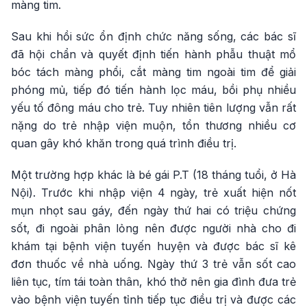
màng tim.
Sau khi hồi sức ổn định chức năng sống, các bác sĩ
đã hội chẩn và quyết định tiến hành phẫu thuật mổ
bóc tách màng phổi, cắt màng tim ngoài tim để giải
phóng mủ, tiếp đó tiến hành lọc máu, bồi phụ nhiều
yếu tố đông máu cho trẻ. Tuy nhiên tiên lượng vẫn rất
nặng do trẻ nhập viện muộn, tổn thương nhiều cơ
quan gây khó khăn trong quá trình điều trị.
Một trường hợp khác là bé gái P.T (18 tháng tuổi, ở Hà
Nội). Trước khi nhập viện 4 ngày, trẻ xuất hiện nốt
mụn nhọt sau gáy, đến ngày thứ hai có triệu chứng
sốt, đi ngoài phân lỏng nên được người nhà cho đi
khám tại bệnh viện tuyến huyện và được bác sĩ kê
đơn thuốc về nhà uống. Ngày thứ 3 trẻ vẫn sốt cao
liên tục, tím tái toàn thân, khó thở nên gia đình đưa trẻ
vào bệnh viện tuyến tỉnh tiếp tục điều trị và được các