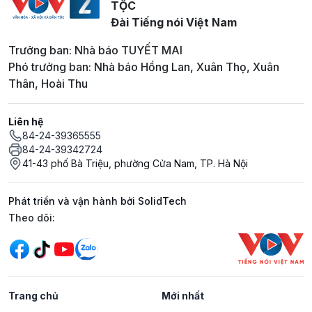
TỘC
Đài Tiếng nói Việt Nam
Trưởng ban: Nhà báo TUYẾT MAI
Phó trưởng ban: Nhà báo Hồng Lan, Xuân Thọ, Xuân
Thân, Hoài Thu
Liên hệ
84-24-39365555
84-24-39342724
41-43 phố Bà Triệu, phường Cửa Nam, TP. Hà Nội
Phát triển và vận hành bởi SolidTech
Mạng xã hội
Theo dõi:
Trang chủ
Mới nhất