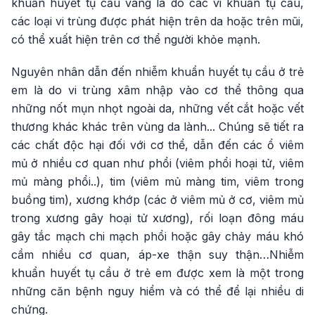
khuẩn huyết tụ cầu vàng là do các vi khuẩn tụ cầu,
các loại vi trùng được phát hiện trên da hoặc trên mũi,
có thể xuất hiện trên cơ thể người khỏe mạnh.
Nguyên nhân dẫn đến nhiễm khuẩn huyết tụ cầu ở trẻ
em là do vi trùng xâm nhập vào cơ thể thông qua
những nốt mụn nhọt ngoài da, những vết cắt hoặc vết
thương khác khác trên vùng da lành... Chúng sẽ tiết ra
các chất độc hại đối với cơ thể, dẫn đến các ổ viêm
mủ ở nhiều cơ quan như phổi (viêm phổi hoại tử, viêm
mủ màng phổi..), tim (viêm mủ màng tim, viêm trong
buồng tim), xương khớp (các ở viêm mủ ở cơ, viêm mủ
trong xương gây hoại tử xương), rối loạn đông máu
gây tắc mạch chi mạch phổi hoặc gây chảy máu khó
cầm nhiều cơ quan, áp-xe thận suy thận…Nhiễm
khuẩn huyết tụ cầu ở trẻ em được xem là một trong
những căn bệnh nguy hiểm và có thể để lại nhiều di
chứng.