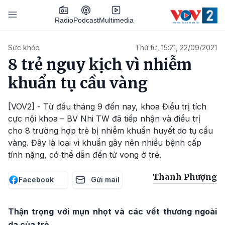
Nhảy đến nội dung
Podcast
Radio
Multimedia
Main navigation
Sức khỏe
Thứ tư, 15:21, 22/09/2021
8 trẻ nguy kịch vì nhiễm
khuẩn tụ cầu vàng
[VOV2] - Từ đầu tháng 9 đến nay, khoa Điều trị tích
cực nội khoa – BV Nhi TW đã tiếp nhận và điều trị
cho 8 trường hợp trẻ bị nhiễm khuẩn huyết do tụ cầu
vàng. Đây là loại vi khuẩn gây nên nhiều bệnh cấp
tính nặng, có thể dẫn đến tử vong ở trẻ.
Thanh Phượng
Facebook
Gửi mail
Thận trọng với mụn nhọt và các vết thương ngoài
da của trẻ