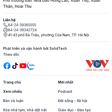
Phó trưởng ban: Nhà báo Hồng Lan, Xuân Thọ, Xuân
Thân, Hoài Thu
Liên hệ
84-24-39365555
84-24-39342724
41-43 phố Bà Triệu, phường Cửa Nam, TP. Hà Nội
Phát triển và vận hành bởi SolidTech
Mạng xã hội
Theo dõi:
Trang chủ
Mới nhất
Xem nhiều
Podcast
Bàn và luận
Đời sống - Xã hội
Xóa nhà tạm, nhà dột nát
Giáo dục - Đào tạo