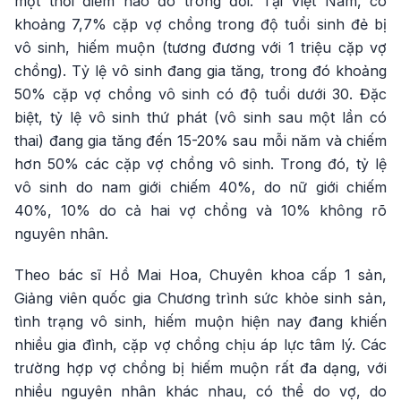
một thời điểm nào đó trong đời. Tại Việt Nam, có
khoảng 7,7% cặp vợ chồng trong độ tuổi sinh đẻ bị
vô sinh, hiếm muộn (tương đương với 1 triệu cặp vợ
chồng). Tỷ lệ vô sinh đang gia tăng, trong đó khoảng
50% cặp vợ chồng vô sinh có độ tuổi dưới 30. Đặc
biệt, tỷ lệ vô sinh thứ phát (vô sinh sau một lần có
thai) đang gia tăng đến 15-20% sau mỗi năm và chiếm
hơn 50% các cặp vợ chồng vô sinh. Trong đó, tỷ lệ
vô sinh do nam giới chiếm 40%, do nữ giới chiếm
40%, 10% do cả hai vợ chồng và 10% không rõ
nguyên nhân.
Theo bác sĩ Hồ Mai Hoa, Chuyên khoa cấp 1 sản,
Giảng viên quốc gia Chương trình sức khỏe sinh sản,
tình trạng vô sinh, hiếm muộn hiện nay đang khiến
nhiều gia đình, cặp vợ chồng chịu áp lực tâm lý. Các
trường hợp vợ chồng bị hiếm muộn rất đa dạng, với
nhiều nguyên nhân khác nhau, có thể do vợ, do