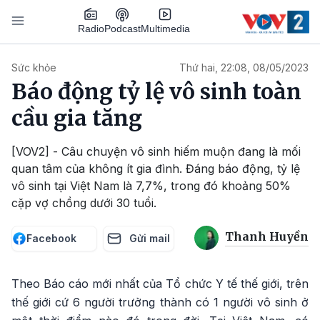
Nhảy đến nội dung
Podcast
Radio
Multimedia
Main navigation
Sức khỏe
Thứ hai, 22:08, 08/05/2023
Báo động tỷ lệ vô sinh toàn
cầu gia tăng
[VOV2] - Câu chuyện vô sinh hiếm muộn đang là mối
quan tâm của không ít gia đình. Đáng báo động, tỷ lệ
vô sinh tại Việt Nam là 7,7%, trong đó khoảng 50%
cặp vợ chồng dưới 30 tuổi.
Thanh Huyền
Facebook
Gửi mail
Theo Báo cáo mới nhất của Tổ chức Y tế thế giới, trên
thế giới cứ 6 người trưởng thành có 1 người vô sinh ở