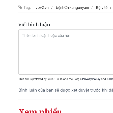
Tag:
vov2.vn
bệnhChikungunyam
Bộ y tế
Viết bình luận
This site is protected by reCAPTCHA and the Google
Privacy Policy
and
Term
Bình luận của bạn sẽ được xét duyệt trước khi đ
Xem nhiều