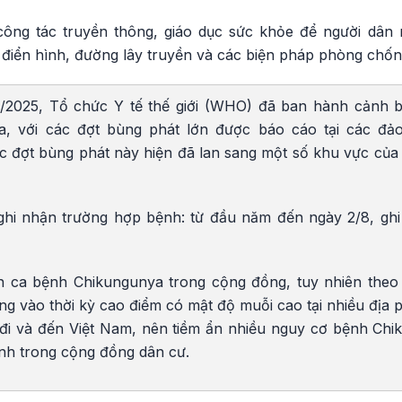
ông tác truyền thông, giáo dục sức khỏe để người dân
 điển hình, đường lây truyền và các biện pháp phòng chốn
7/2025, Tổ chức Y tế thế giới (WHO) đã ban hành cảnh b
a, với các đợt bùng phát lớn được báo cáo tại các đ
c đợt bùng phát này hiện đã lan sang một số khu vực củ
ghi nhận trường hợp bệnh: từ đầu năm đến ngày 2/8, ghi
n ca bệnh Chikungunya trong cộng đồng, tuy nhiên theo
ng vào thời kỳ cao điểm có mật độ muỗi cao tại nhiều địa
 đi và đến Việt Nam, nên tiềm ẩn nhiều nguy cơ bệnh C
anh trong cộng đồng dân cư.