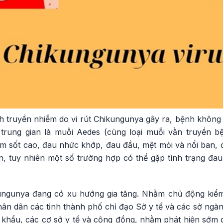
truyền nhiễm do vi rút Chikungunya gây ra, bệnh không lâ
trung gian là muỗi Aedes (cùng loại muỗi vằn truyền bệ
 sốt cao, đau nhức khớp, đau đầu, mệt mỏi và nổi ban, 
n, tuy nhiên một số trường hợp có thể gặp tình trạng đau
ungunya đang có xu hướng gia tăng. Nhằm chủ động kiểm
ân dân các tỉnh thành phố chỉ đạo Sở y tế và các sở ngàn
a khẩu, các cơ sở y tế và cộng đồng, nhằm phát hiện sớm 