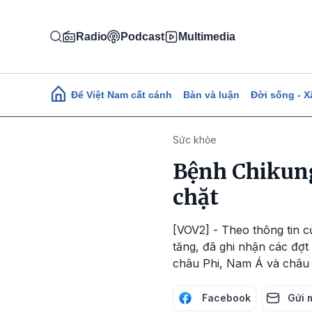
Nhảy đến nội dung
Radio
Podcast
Multimedia
Main navigation
Để Việt Nam cất cánh
Bàn và luận
Đời sống - X
Sức khỏe
Bệnh Chikung
chặt
[VOV2] - Theo thông tin c
tăng, đã ghi nhận các đợ
châu Phi, Nam Á và châu
Facebook
Gửi 