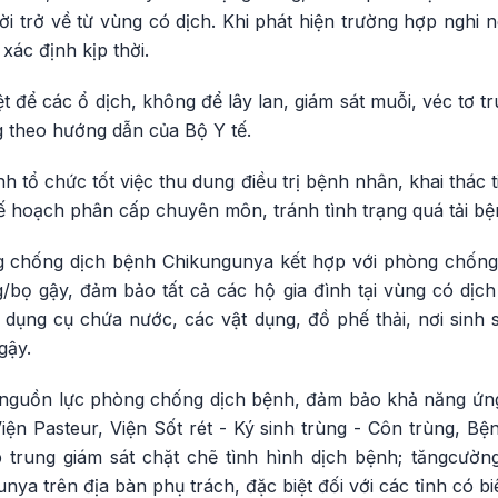
i trở về từ vùng có dịch. Khi phát hiện trường hợp nghi 
ác định kịp thời.
iệt để các ổ dịch, không để lây lan, giám sát muỗi, véc tơ 
g theo hướng dẫn của Bộ Y tế.
 tổ chức tốt việc thu dung điều trị bệnh nhân, khai thác 
 kế hoạch phân cấp chuyên môn, tránh tình trạng quá tải bệ
g chống dịch bệnh Chikungunya kết hợp với phòng chống
g/bọ gậy, đảm bảo tất cả các hộ gia đình tại vùng có dịc
, dụng cụ chứa nước, các vật dụng, đồ phế thải, nơi sinh
gậy.
 nguồn lực phòng chống dịch bệnh, đảm bảo khả năng ứng 
 Viện Pasteur, Viện Sốt rét - Ký sinh trùng - Côn trùng, Bệ
p trung giám sát chặt chẽ tình hình dịch bệnh; tăngcườ
a trên địa bàn phụ trách, đặc biệt đối với các tỉnh có biê