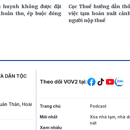
ụ huynh không được đặt
Cục Thuế hướng dẫn th
khoản thu, ép buộc đóng
việc tạm hoãn xuất cảnh
người nộp thuế
Mạng xã hội
VÀ DÂN TỘC
Theo dõi VOV2 tại:
uân Thân, Hoài
Trang chủ
Podcast
Mới nhất
Xóa nhà tạm, nhà d
nát
Xem nhiều