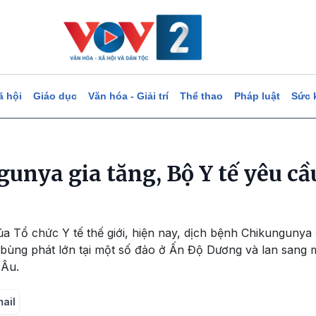
ã hội
Giáo dục
Văn hóa - Giải trí
Thể thao
Pháp luật
Sức 
unya gia tăng, Bộ Y tế yêu cầ
ủa Tổ chức Y tế thế giới, hiện nay, dịch bệnh Chikungunya
t bùng phát lớn tại một số đảo ở Ấn Độ Dương và lan sang
 Âu.
mail