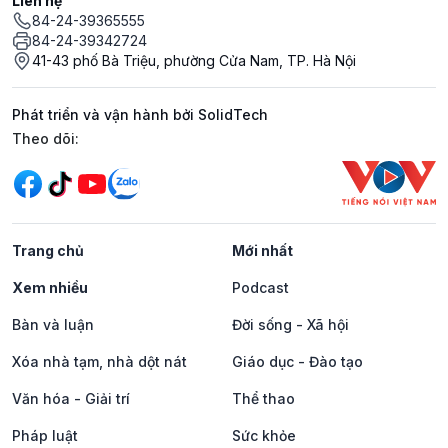
Liên hệ
84-24-39365555
84-24-39342724
41-43 phố Bà Triệu, phường Cửa Nam, TP. Hà Nội
Phát triển và vận hành bởi SolidTech
Mạng xã hội
Theo dõi:
Trang chủ
Mới nhất
Xem nhiều
Podcast
Bàn và luận
Đời sống - Xã hội
Xóa nhà tạm, nhà dột nát
Giáo dục - Đào tạo
Văn hóa - Giải trí
Thể thao
Pháp luật
Sức khỏe