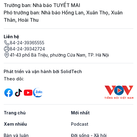
Trưởng ban: Nhà báo TUYẾT MAI
Phó trưởng ban: Nhà báo Hồng Lan, Xuân Thọ, Xuân
Thân, Hoài Thu
Liên hệ
84-24-39365555
84-24-39342724
41-43 phố Bà Triệu, phường Cửa Nam, TP. Hà Nội
Phát triển và vận hành bởi SolidTech
Mạng xã hội
Theo dõi:
Trang chủ
Mới nhất
Xem nhiều
Podcast
Bàn và luận
Đời sống - Xã hội