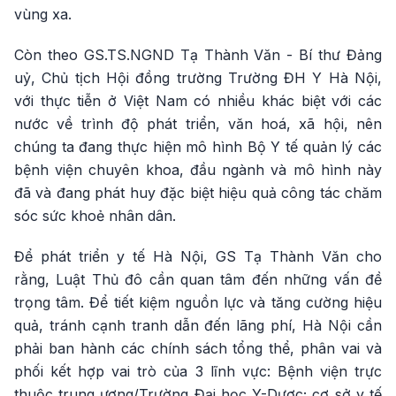
vùng xa.
Còn theo GS.TS.NGND Tạ Thành Văn - Bí thư Đảng
uỷ, Chủ tịch Hội đồng trường Trường ĐH Y Hà Nội,
với thực tiễn ở Việt Nam có nhiều khác biệt với các
nước về trình độ phát triển, văn hoá, xã hội, nên
chúng ta đang thực hiện mô hình Bộ Y tế quản lý các
bệnh viện chuyên khoa, đầu ngành và mô hình này
đã và đang phát huy đặc biệt hiệu quả công tác chăm
sóc sức khoẻ nhân dân.
Để phát triển y tế Hà Nội, GS Tạ Thành Văn cho
rằng, Luật Thủ đô cần quan tâm đến những vấn đề
trọng tâm. Để tiết kiệm nguồn lực và tăng cường hiệu
quả, tránh cạnh tranh dẫn đến lãng phí, Hà Nội cần
phải ban hành các chính sách tổng thể, phân vai và
phối kết hợp vai trò của 3 lĩnh vực: Bệnh viện trực
thuộc trung ương/Trường Đại học Y-Dược; cơ sở y tế