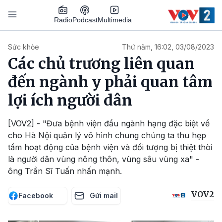
Nhảy đến nội dung
Podcast
Radio
Multimedia
Main navigation
Sức khỏe
Thứ năm, 16:02, 03/08/2023
Các chủ trương liên quan
đến ngành y phải quan tâm
lợi ích người dân
[VOV2] - "Đưa bệnh viện đầu ngành hạng đặc biệt về
cho Hà Nội quản lý vô hình chung chúng ta thu hẹp
tầm hoạt động của bệnh viện và đối tượng bị thiệt thòi
là người dân vùng nông thôn, vùng sâu vùng xa" -
ông Trần Sĩ Tuấn nhấn mạnh.
VOV2
Facebook
Gửi mail