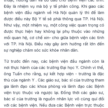
thuật, hướng dẫn và đỡ đầu cho bệnh viện các tỉnh.
Đây là nhiệm vụ mà bộ y tế phân công. Khi giao các
bệnh viện đầu ngành về Hà Nội quản lý thì để làm
được điều này Bộ Y tế sẽ phải thông qua TP. Hả Nội.
Như vậy, một nhiệm vụ, một công việc quan trọng có
được thực hiện hay không lại phụ thuộc vào những
mối quan hệ, cơ chế xin- cho giữa bệnh viện các tỉnh
với TP. Hà Nội. Điều này gây ảnh hưởng rất lớn đến
sự nghiệp chăm sóc sức khỏe nhân dân.
Từ trước đến nay, các bệnh viện đầu ngành còn là
nơi thực hành của các trường Đại học Y. Chính vì thế,
ông Tuấn cho rằng, sự kết hợp viện - trường là đặc
thù của ngành Y . Các giáo sư, bác sĩ của trường tham
gia lãnh đạo các khoa phòng và lãnh đạo các Bệnh
viện trực thuộc và ngược lại. Đồng thời các giáo sư,
bác sĩ của trường là nguồn nhân lực vô cùng quí đối
với các bệnh viện. Nếu đưa các Bệnh viện trực thuộc