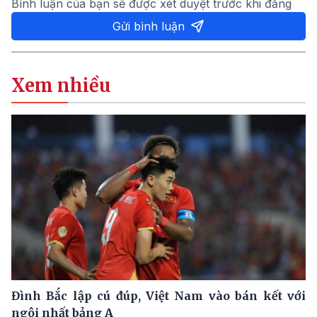
Bình luận của bạn sẽ được xét duyệt trước khi đăng
Gửi bình luận
Xem nhiều
Đình Bắc lập cú đúp, Việt Nam vào bán kết với
ngôi nhất bảng A