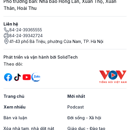
Phó trưởng ban: Nhà báo Hồng Lan, Xuân Thọ, Xuân
Thân, Hoài Thu
Liên hệ
84-24-39365555
84-24-39342724
41-43 phố Bà Triệu, phường Cửa Nam, TP. Hà Nội
Phát triển và vận hành bởi SolidTech
Mạng xã hội
Theo dõi:
Trang chủ
Mới nhất
Xem nhiều
Podcast
Bàn và luận
Đời sống - Xã hội
Xóa nhà tạm, nhà dột nát
Giáo dục - Đào tạo