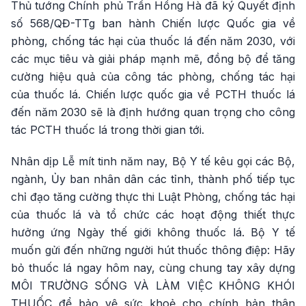
Thủ tướng Chính phủ Trần Hồng Hà đã ký Quyết định
số 568/QĐ-TTg ban hành Chiến lược Quốc gia về
phòng, chống tác hại của thuốc lá đến năm 2030, với
các mục tiêu và giải pháp mạnh mẽ, đồng bộ để tăng
cường hiệu quả của công tác phòng, chống tác hại
của thuốc lá. Chiến lược quốc gia về PCTH thuốc lá
đến năm 2030 sẽ là định hướng quan trọng cho công
tác PCTH thuốc lá trong thời gian tới.
Nhân dịp Lễ mít tinh năm nay, Bộ Y tế kêu gọi các Bộ,
ngành, Ủy ban nhân dân các tỉnh, thành phố tiếp tục
chỉ đạo tăng cường thực thi Luật Phòng, chống tác hại
của thuốc lá và tổ chức các hoạt động thiết thực
hưởng ứng Ngày thế giới không thuốc lá. Bộ Y tế
muốn gửi đến những người hút thuốc thông điệp: Hãy
bỏ thuốc lá ngay hôm nay, cùng chung tay xây dựng
MÔI TRƯỜNG SỐNG VÀ LÀM VIỆC KHÔNG KHÓI
THUỐC để bảo vệ sức khoẻ cho chính bản thân