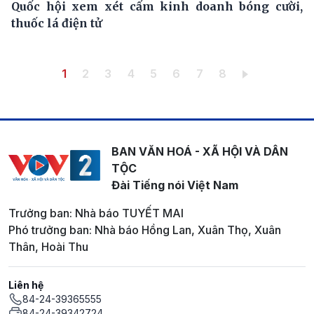
Quốc hội xem xét cấm kinh doanh bóng cười,
thuốc lá điện tử
Pagination
Trang hiện thời
Trang
Trang
Trang
Trang
Trang
Trang
Trang
1
2
3
4
5
6
7
8
BAN VĂN HOÁ - XÃ HỘI VÀ DÂN
TỘC
Đài Tiếng nói Việt Nam
Trưởng ban: Nhà báo TUYẾT MAI
Phó trưởng ban: Nhà báo Hồng Lan, Xuân Thọ, Xuân
Thân, Hoài Thu
Liên hệ
84-24-39365555
84-24-39342724