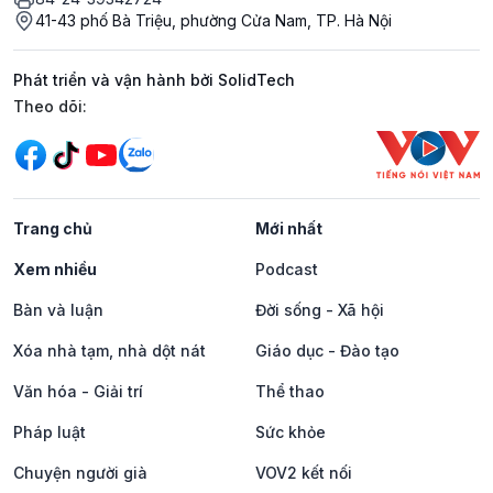
41-43 phố Bà Triệu, phường Cửa Nam, TP. Hà Nội
Phát triển và vận hành bởi SolidTech
Mạng xã hội
Theo dõi:
Trang chủ
Mới nhất
Xem nhiều
Podcast
Bàn và luận
Đời sống - Xã hội
Xóa nhà tạm, nhà dột nát
Giáo dục - Đào tạo
Văn hóa - Giải trí
Thể thao
Pháp luật
Sức khỏe
Chuyện người già
VOV2 kết nối