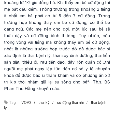
khoảng từ 1-2 giờ đồng hồ. Khi thấy em bé cử động thì
mẹ bắt đầu đếm. Thông thường trong khoảng 2 tiếng
ít nhất em bé phải có từ 5 đến 7 cử động. Trong
trường hợp không thấy em bé cử động, có thể bé
đang ngủ. Các mẹ nên chờ đợi, một lúc sau bé sẽ
thức dậy và cử động bình thường. Tuy nhiên, nếu
trong vòng vài tiếng mà không thấy em bé cử động,
nhất là những trường hợp trước đó đã được bác sĩ
xác định là thai bệnh lý, thai suy dinh dưỡng, thai tiền
sản giật, thiểu ối, rau tiền đạo, dây rốn quấn cổ…thì
người mẹ phải ngay lập tức đến cơ sở y tế chuyên
khoa để được bác sĩ thăm khám và có phương án xử
trí kịp thời nhằm giữ lại sự sống cho bé”- Th.s. BS
Phan Thu Hằng khuyến cáo.
Tag:
VOV2
thai kỳ
cử động thai nhi
thai bệnh
lý