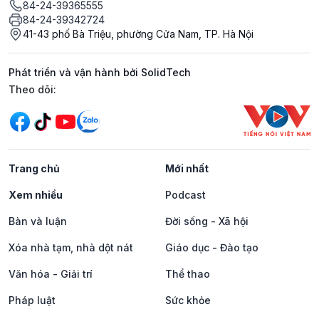
84-24-39365555
84-24-39342724
41-43 phố Bà Triệu, phường Cửa Nam, TP. Hà Nội
Phát triển và vận hành bởi SolidTech
Mạng xã hội
Theo dõi:
Trang chủ
Mới nhất
Xem nhiều
Podcast
Bàn và luận
Đời sống - Xã hội
Xóa nhà tạm, nhà dột nát
Giáo dục - Đào tạo
Văn hóa - Giải trí
Thể thao
Pháp luật
Sức khỏe