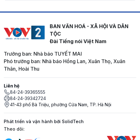
BAN VĂN HOÁ - XÃ HỘI VÀ DÂN
TỘC
Đài Tiếng nói Việt Nam
Trưởng ban: Nhà báo TUYẾT MAI
Phó trưởng ban: Nhà báo Hồng Lan, Xuân Thọ, Xuân
Thân, Hoài Thu
Liên hệ
84-24-39365555
84-24-39342724
41-43 phố Bà Triệu, phường Cửa Nam, TP. Hà Nội
Phát triển và vận hành bởi SolidTech
Mạng xã hội
Theo dõi: