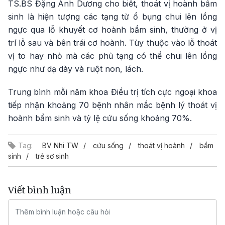
TS.BS Đặng Ánh Dương cho biết, thoát vị hoành bẩm
sinh là hiện tượng các tạng từ ổ bụng chui lên lồng
ngực qua lỗ khuyết cơ hoành bẩm sinh, thường ở vị
trí lỗ sau và bên trái cơ hoành. Tùy thuộc vào lỗ thoát
vị to hay nhỏ mà các phủ tạng có thể chui lên lồng
ngực như dạ dày và ruột non, lách.
Trung bình mỗi năm khoa Điều trị tích cực ngoại khoa
tiếp nhận khoảng 70 bệnh nhân mắc bệnh lý thoát vị
hoành bẩm sinh và tỷ lệ cứu sống khoảng 70%.
Tag:
BV Nhi TW
cứu sống
thoát vị hoành
bẩm
sinh
trẻ sơ sinh
Viết bình luận