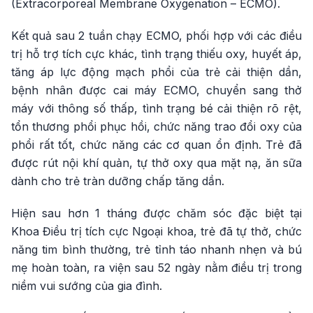
(Extracorporeal Membrane Oxygenation – ECMO).
Kết quả sau 2 tuần chạy ECMO, phối hợp với các điều
trị hỗ trợ tích cực khác, tình trạng thiếu oxy, huyết áp,
tăng áp lực động mạch phổi của trẻ cải thiện dần,
bệnh nhân được cai máy ECMO, chuyển sang thở
máy với thông số thấp, tình trạng bé cải thiện rõ rệt,
tổn thương phổi phục hồi, chức năng trao đổi oxy của
phổi rất tốt, chức năng các cơ quan ổn định. Trẻ đã
được rút nội khí quản, tự thở oxy qua mặt nạ, ăn sữa
dành cho trẻ tràn dưỡng chấp tăng dần.
Hiện sau hơn 1 tháng được chăm sóc đặc biệt tại
Khoa Điều trị tích cực Ngoại khoa, trẻ đã tự thở, chức
năng tim bình thường, trẻ tỉnh táo nhanh nhẹn và bú
mẹ hoàn toàn, ra viện sau 52 ngày nằm điều trị trong
niềm vui sướng của gia đình.