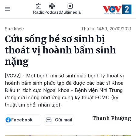
Nhảy đến nội dung
Podcast
Radio
Multimedia
Main navigation
Sức khỏe
Thứ tư, 14:59, 20/10/2021
Cứu sống bé sơ sinh bị
thoát vị hoành bẩm sinh
nặng
[VOV2] - Một bệnh nhi sơ sinh mắc bệnh lý thoát vị
hoành bẩm sinh phức tạp đã được các bác sĩ Khoa
Điều trị tích cực Ngoại khoa - Bệnh viện Nhi Trung
ương cứu sống nhờ ứng dụng kỹ thuật ECMO (kỹ
thuật tim phổi nhân tạo).
Thanh Phượng
Facebook
Gửi mail