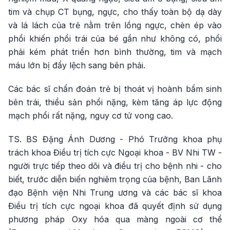
tim và chụp CT bụng, ngực, cho thấy toàn bộ dạ dày
và lá lách của trẻ nằm trên lồng ngực, chèn ép vào
phổi khiến phổi trái của bé gần như không có, phổi
phải kém phát triển hơn bình thường, tim và mạch
máu lớn bị đẩy lệch sang bên phải.
Các bác sĩ chẩn đoán trẻ bị thoát vị hoành bẩm sinh
bên trái, thiểu sản phổi nặng, kèm tăng áp lực động
mạch phổi rất nặng, nguy cơ tử vong cao.
TS. BS Đặng Ánh Dương - Phó Trưởng khoa phụ
trách khoa Điều trị tích cực Ngoại khoa - BV Nhi TW -
người trực tiếp theo dõi và điều trị cho bệnh nhi - cho
biết, trước diễn biến nghiêm trọng của bệnh, Ban Lãnh
đạo Bệnh viện Nhi Trung ương và các bác sĩ khoa
Điều trị tích cực ngoại khoa đã quyết định sử dụng
phương pháp Oxy hóa qua màng ngoài cơ thể