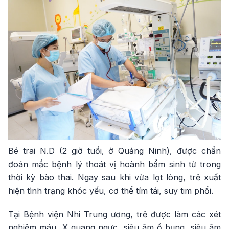
Bé trai N.D (2 giờ tuổi, ở Quảng Ninh), được chẩn
đoán mắc bệnh lý thoát vị hoành bẩm sinh từ trong
thời kỳ bào thai. Ngay sau khi vừa lọt lòng, trẻ xuất
hiện tình trạng khóc yếu, cơ thể tím tái, suy tim phổi.
Tại Bệnh viện Nhi Trung ương, trẻ được làm các xét
nghiệm máu, X quang ngực, siêu âm ổ bụng, siêu âm