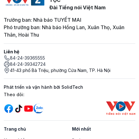
Đài Tiếng nói Việt Nam
Trưởng ban: Nhà báo TUYẾT MAI
Phó trưởng ban: Nhà báo Hồng Lan, Xuân Thọ, Xuân
Thân, Hoài Thu
Liên hệ
84-24-39365555
84-24-39342724
41-43 phố Bà Triệu, phường Cửa Nam, TP. Hà Nội
Phát triển và vận hành bởi SolidTech
Mạng xã hội
Theo dõi:
Trang chủ
Mới nhất