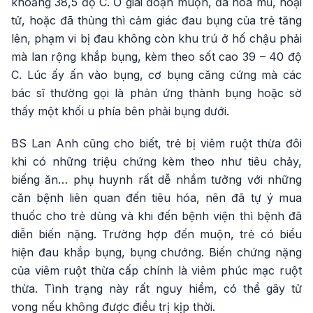
khoảng 38,5 độ C. Ở giai đoạn muộn, đã hoá mủ, hoại
tử, hoặc đã thủng thì cảm giác đau bụng của trẻ tăng
lên, phạm vi bị đau không còn khu trú ở hố chậu phải
mà lan rộng khắp bụng, kèm theo sốt cao 39 – 40 độ
C. Lúc ấy ấn vào bụng, cơ bụng căng cứng mà các
bác sĩ thường gọi là phản ứng thành bụng hoặc sờ
thấy một khối u phía bên phải bụng dưới.
BS Lan Anh cũng cho biết, trẻ bị viêm ruột thừa đôi
khi có những triệu chứng kèm theo như tiêu chảy,
biếng ăn… phụ huynh rất dễ nhầm tưởng với những
căn bệnh liên quan đến tiêu hóa, nên đã tự ý mua
thuốc cho trẻ dùng và khi đến bệnh viện thì bệnh đã
diễn biến nặng. Trường hợp đến muộn, trẻ có biểu
hiện đau khắp bụng, bụng chướng. Biến chứng nặng
của viêm ruột thừa cấp chính là viêm phúc mạc ruột
thừa. Tình trạng này rất nguy hiểm, có thể gây tử
vong nếu không được điều trị kịp thời.