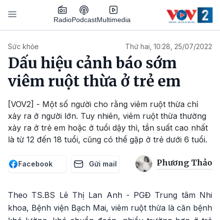
Nhảy đến nội dung
Podcast
Radio
Multimedia
Main navigation
Sức khỏe
Thứ hai, 10:28, 25/07/2022
Dấu hiệu cảnh báo sớm
viêm ruột thừa ở trẻ em
[VOV2] - Một số người cho rằng viêm ruột thừa chỉ
xảy ra ở người lớn. Tuy nhiên, viêm ruột thừa thường
xảy ra ở trẻ em hoặc ở tuổi dậy thì, tần suất cao nhất
là từ 12 đến 18 tuổi, cũng có thể gặp ở trẻ dưới 6 tuổi.
Phương Thảo
Facebook
Gửi mail
Theo TS.BS Lê Thị Lan Anh - PGĐ Trung tâm Nhi
khoa, Bệnh viện Bạch Mai, viêm ruột thừa là căn bệnh