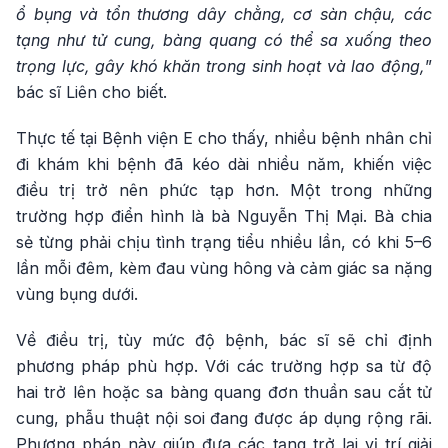
ổ bụng và tổn thương dây chằng, cơ sàn chậu, các
tạng như tử cung, bàng quang có thể sa xuống theo
trọng lực, gây khó khăn trong sinh hoạt và lao động,
”
bác sĩ Liên cho biết.
Thực tế tại Bệnh viện E cho thấy, nhiều bệnh nhân chỉ
đi khám khi bệnh đã kéo dài nhiều năm, khiến việc
điều trị trở nên phức tạp hơn. Một trong những
trường hợp điển hình là bà Nguyễn Thị Mại. Bà chia
sẻ từng phải chịu tình trạng tiểu nhiều lần, có khi 5–6
lần mỗi đêm, kèm đau vùng hông và cảm giác sa nặng
vùng bụng dưới.
Về điều trị, tùy mức độ bệnh, bác sĩ sẽ chỉ định
phương pháp phù hợp. Với các trường hợp sa từ độ
hai trở lên hoặc sa bàng quang đơn thuần sau cắt tử
cung, phẫu thuật nội soi đang được áp dụng rộng rãi.
Phương pháp này giúp đưa các tạng trở lại vị trí giải