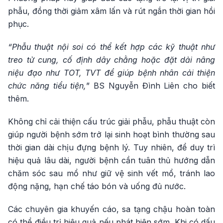
phẫu, đồng thời giảm xâm lấn và rút ngắn thời gian hồi
phục.
“Phẫu thuật nội soi có thể kết hợp các kỹ thuật như
treo tử cung, cố định dây chằng hoặc đặt dải nâng
niệu đạo như TOT, TVT để giúp bệnh nhân cải thiện
chức năng tiểu tiện,
” BS Nguyễn Đình Liên cho biết
thêm.
Không chỉ cải thiện cấu trúc giải phẫu, phẫu thuật còn
giúp người bệnh sớm trở lại sinh hoạt bình thường sau
thời gian dài chịu đựng bệnh lý. Tuy nhiên, để duy trì
hiệu quả lâu dài, người bệnh cần tuân thủ hướng dẫn
chăm sóc sau mổ như giữ vệ sinh vết mổ, tránh lao
động nặng, hạn chế táo bón và uống đủ nước.
Các chuyên gia khuyến cáo, sa tạng chậu hoàn toàn
có thể điều trị hiệu quả nếu phát hiện sớm. Khi có dấu