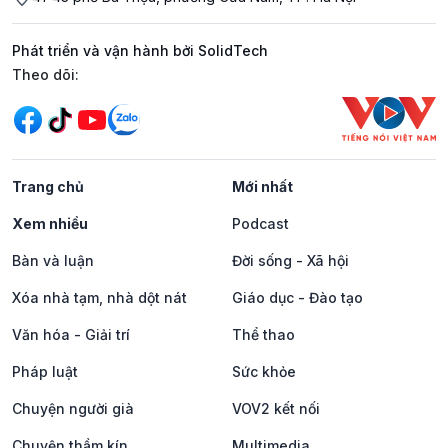
Phát triển và vận hành bởi SolidTech
Mạng xã hội
Theo dõi:
Trang chủ
Mới nhất
Xem nhiều
Podcast
Bàn và luận
Đời sống - Xã hội
Xóa nhà tạm, nhà dột nát
Giáo dục - Đào tạo
Văn hóa - Giải trí
Thể thao
Pháp luật
Sức khỏe
Chuyện người già
VOV2 kết nối
Chuyện thầm kín
Multimedia