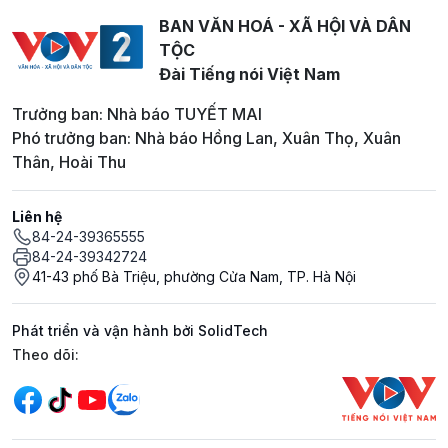
BAN VĂN HOÁ - XÃ HỘI VÀ DÂN
TỘC
Đài Tiếng nói Việt Nam
Trưởng ban: Nhà báo TUYẾT MAI
Phó trưởng ban: Nhà báo Hồng Lan, Xuân Thọ, Xuân
Thân, Hoài Thu
Liên hệ
84-24-39365555
84-24-39342724
41-43 phố Bà Triệu, phường Cửa Nam, TP. Hà Nội
Phát triển và vận hành bởi SolidTech
Mạng xã hội
Theo dõi: