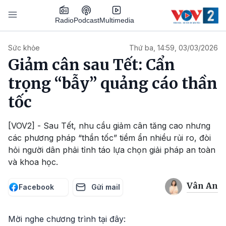
Nhảy đến nội dung
Podcast
Radio
Multimedia
Main navigation
Sức khỏe
Thứ ba, 14:59, 03/03/2026
Giảm cân sau Tết: Cẩn
trọng “bẫy” quảng cáo thần
tốc
[VOV2] - Sau Tết, nhu cầu giảm cân tăng cao nhưng
các phương pháp “thần tốc” tiềm ẩn nhiều rủi ro, đòi
hỏi người dân phải tỉnh táo lựa chọn giải pháp an toàn
và khoa học.
Vân An
Facebook
Gửi mail
Mời nghe chương trình tại đây: