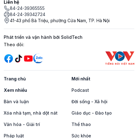
Liên hệ
84-24-39365555
84-24-39342724
41-43 phố Bà Triệu, phường Cửa Nam, TP. Hà Nội
Phát triển và vận hành bởi SolidTech
Mạng xã hội
Theo dõi:
Trang chủ
Mới nhất
Xem nhiều
Podcast
Bàn và luận
Đời sống - Xã hội
Xóa nhà tạm, nhà dột nát
Giáo dục - Đào tạo
Văn hóa - Giải trí
Thể thao
Pháp luật
Sức khỏe