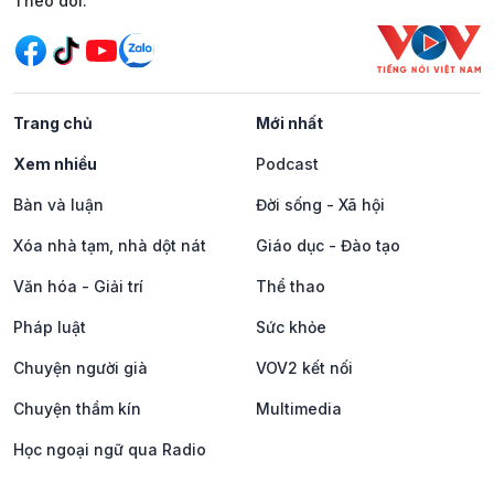
Mạng xã hội
Theo dõi:
Trang chủ
Mới nhất
Xem nhiều
Podcast
Bàn và luận
Đời sống - Xã hội
Xóa nhà tạm, nhà dột nát
Giáo dục - Đào tạo
Văn hóa - Giải trí
Thể thao
Pháp luật
Sức khỏe
Chuyện người già
VOV2 kết nối
Chuyện thầm kín
Multimedia
Học ngoại ngữ qua Radio