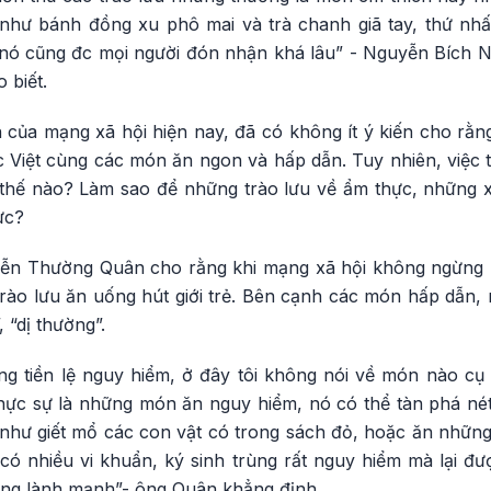
 như bánh đồng xu phô mai và trà chanh giã tay, thứ nhấ
 nó cũng đc mọi người đón nhận khá lâu” - Nguyễn Bích Ng
 biết.
 của mạng xã hội hiện nay, đã có không ít ý kiến cho rằn
ực Việt cùng các món ăn ngon và hấp dẫn. Tuy nhiên, việc 
thế nào? Làm sao để những trào lưu về ẩm thực, những 
ực?
n Thường Quân cho rằng khi mạng xã hội không ngừng ph
trào lưu ăn uống hút giới trẻ. Bên cạnh các món hấp dẫn
 “dị thường”.
ững tiền lệ nguy hiểm, ở đây tôi không nói về món nào 
thực sự là những món ăn nguy hiểm, nó có thể tàn phá nét
 như giết mổ các con vật có trong sách đỏ, hoặc ăn những
ó nhiều vi khuẩn, ký sinh trùng rất nguy hiểm mà lại đ
hông lành mạnh”- ông Quân khẳng định.