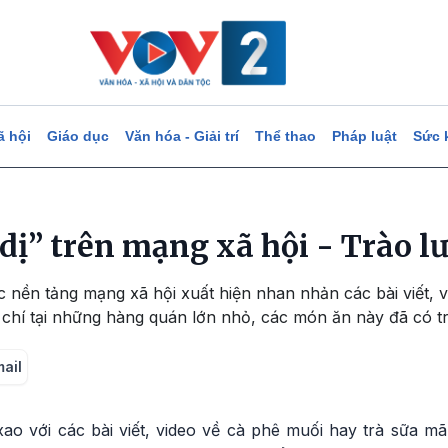
ã hội
Giáo dục
Văn hóa - Giải trí
Thể thao
Pháp luật
Sức 
dị” trên mạng xã hội - Trào l
c nền tảng mạng xã hội xuất hiện nhan nhản các bài viết,
 chí tại những hàng quán lớn nhỏ, các món ăn này đã có t
mail
ao với các bài viết, video về cà phê muối hay trà sữa mã