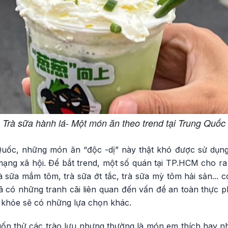
Trà sữa hành lá- Một món ăn theo trend tại Trung Quốc
uốc, những món ăn “độc -dị” này thật khó được sử dụn
mạng xã hội. Để bắt trend, một số quán tại TP.HCM cho ra
à sữa mắm tôm, trà sữa ớt tắc, trà sữa mỳ tôm hải sản... c
 có những tranh cãi liên quan đến vấn đề an toàn thực ph
 khỏe sẽ có những lựa chọn khác.
ốn thử các trào lưu nhưng thường là món em thích hay n