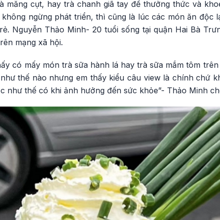
gà măng cụt, hay trà chanh giã tay để thưởng thức và kh
i không ngừng phát triển, thì cũng là lúc các món ăn độc l
 trẻ. Nguyễn Thảo Minh- 20 tuổi sống tại quận Hai Bà Trư
trên mạng xã hội.
ấy có mấy món trà sữa hành lá hay trà sữa mắm tôm trên 
 như thế nào nhưng em thấy kiểu câu view là chính chứ k
ợc như thế có khi ảnh hưởng đến sức khỏe”- Thảo Minh ch