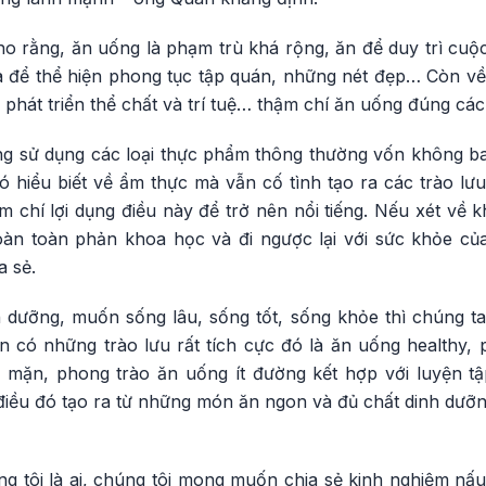
ho rằng, ăn uống là phạm trù khá rộng, ăn để duy trì cuộ
là để thể hiện phong tục tập quán, những nét đẹp… Còn về
, phát triển thể chất và trí tuệ… thậm chí ăn uống đúng các
ng sử dụng các loại thực phẩm thông thường vốn không ba
 hiểu biết về ẩm thực mà vẫn cố tình tạo ra các trào lưu
 chí lợi dụng điều này để trở nên nổi tiếng. Nếu xét về 
àn toàn phản khoa học và đi ngược lại với sức khỏe củ
 sẻ.
 dưỡng, muốn sống lâu, sống tốt, sống khỏe thì chúng t
n có những trào lưu rất tích cực đó là ăn uống healthy,
 mặn, phong trào ăn uống ít đường kết hợp với luyện tậ
iều đó tạo ra từ những món ăn ngon và đủ chất dinh dưỡ
ng tôi là ai, chúng tôi mong muốn chia sẻ kinh nghiệm nấ