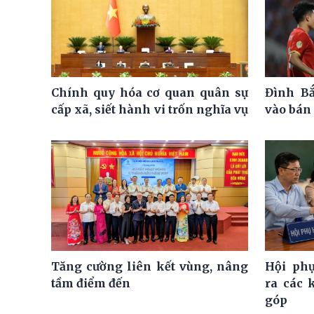
Chính quy hóa cơ quan quân sự
Đình Bắ
cấp xã, siết hành vi trốn nghĩa vụ
vào bán 
Tăng cường liên kết vùng, nâng
Hội ph
tầm điểm đến
ra các 
góp