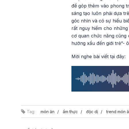
để góp thêm vào phong tr
sáng tạo luôn phải dựa tr
góc nhìn và có sự hiểu bi
rất nguy hiểm cho những 
cơ quan chức năng cũng c
hưởng xấu đến giới trẻ”
Mời nghe bài viết tại đây:
Tag:
món ăn
ẩm thực
độc dị
trend món 