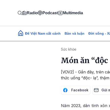
Nhảy đến nội dung
Radio
Podcast
Multimedia
Main navigation
Để Việt Nam cất cánh
Bàn và luận
Đời sống - X
Sức khỏe
Món ăn “độc 
[VOV2] - Gần đây, trên cá
thức uống “độc- lạ”, thậm
Facebook
Gửi 
Năm 2023, dân tình xôn x