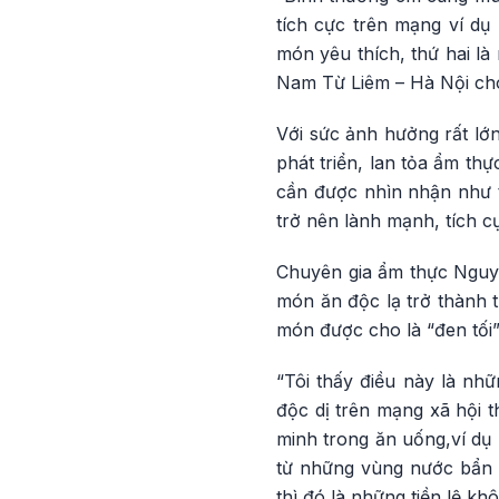
tích cực trên mạng ví dụ
món yêu thích, thứ hai là
Nam Từ Liêm – Hà Nội cho
Với sức ảnh hưởng rất lớn
phát triển, lan tỏa ẩm th
cần được nhìn nhận như 
trở nên lành mạnh, tích c
Chuyên gia ẩm thực Nguyễ
món ăn độc lạ trở thành 
món được cho là “đen tối”,
“Tôi thấy điều này là nh
độc dị trên mạng xã hội 
minh trong ăn uống,ví dụ
từ những vùng nước bẩn c
thì đó là những tiền lệ k