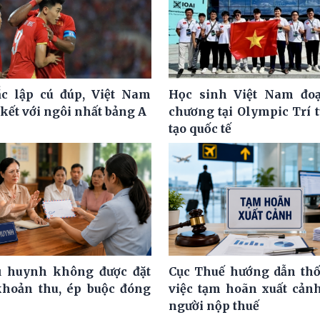
c lập cú đúp, Việt Nam
Học sinh Việt Nam đoạ
kết với ngôi nhất bảng A
chương tại Olympic Trí 
tạo quốc tế
ụ huynh không được đặt
Cục Thuế hướng dẫn th
khoản thu, ép buộc đóng
việc tạm hoãn xuất cảnh
người nộp thuế