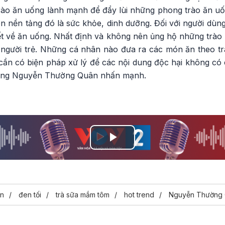
ào ăn uống lành mạnh để đẩy lùi những phong trào ăn u
ên nền tảng đó là sức khỏe, dinh dưỡng. Đối với người dù
ết về ăn uống. Nhất định và không nên ủng hộ những trào 
người trẻ. Những cá nhân nào đưa ra các món ăn theo trà
ần có biện pháp xử lý để các nội dung độc hại không có c
- ông Nguyễn Thường Quân nhấn mạnh.
Play
Video
ăn
đen tối
trà sữa mắm tôm
hot trend
Nguyễn Thường