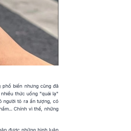
g phổ biến nhưng cũng đã
 nhiều thức uống "quái lạ"
ó người tỏ ra ấn tượng, có
ẩm... Chính vì thế, những
hận được những bình luận